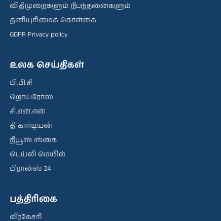
விதிமுறைகளும் நிபந்தனைகளும்
தனியுரிமைக் கொள்கை
GDPR Privacy policy
உலக செய்திகள்
பி.பி.சி
றொய்ரேர்ஸ்
சி.என்.என்
தி கார்டியன்
நியூஸ் ஸ்கை
டெய்லி மெயில்
பிரான்ஸ் 24
பத்திரிகை
வீரகேசரி