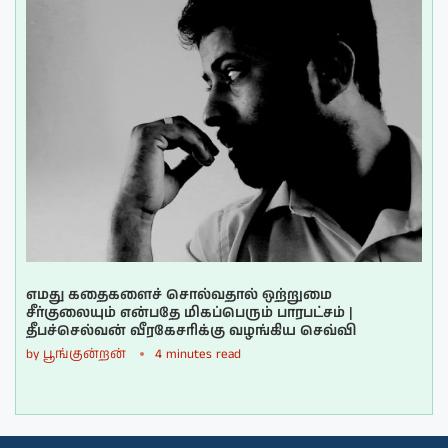
எமது கதைகளைச் சொல்வதால் ஒற்றுமை
சீர்குலையும் என்பதே மிகப்பெரும் பாரபட்சம் |
தீபச்செல்வன் வீரகேசரிக்கு வழங்கிய செவ்வி
by
பூங்குன்றன்
4 minutes read