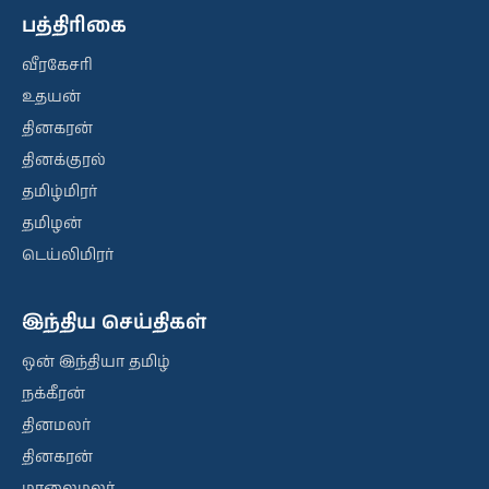
பத்திரிகை
வீரகேசரி
உதயன்
தினகரன்
தினக்குரல்
தமிழ்மிரர்
தமிழன்
டெய்லிமிரர்
இந்திய செய்திகள்
ஒன் இந்தியா தமிழ்
நக்கீரன்
தினமலர்
தினகரன்
மாலைமலர்