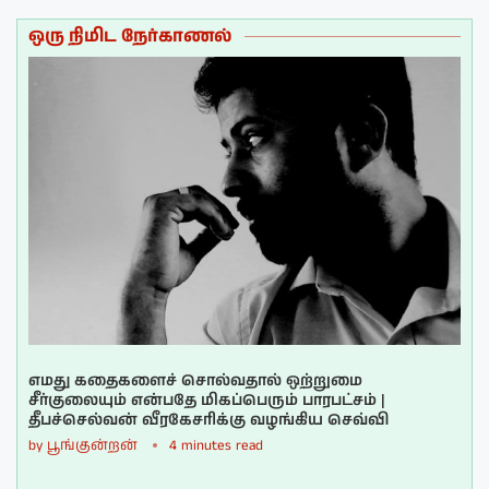
ஒரு நிமிட நேர்காணல்
எமது கதைகளைச் சொல்வதால் ஒற்றுமை
சீர்குலையும் என்பதே மிகப்பெரும் பாரபட்சம் |
தீபச்செல்வன் வீரகேசரிக்கு வழங்கிய செவ்வி
by
பூங்குன்றன்
4 minutes read