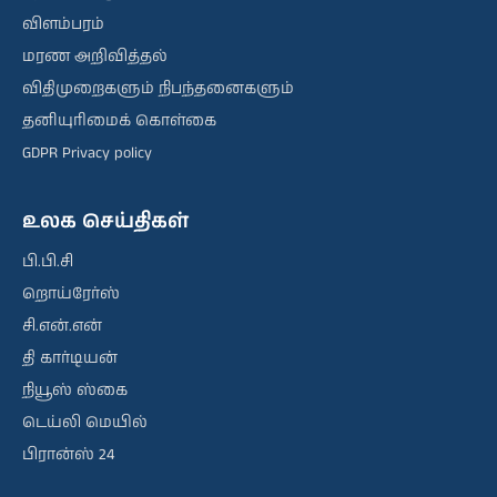
விளம்பரம்
மரண அறிவித்தல்
விதிமுறைகளும் நிபந்தனைகளும்
தனியுரிமைக் கொள்கை
GDPR Privacy policy
உலக செய்திகள்
பி.பி.சி
றொய்ரேர்ஸ்
சி.என்.என்
தி கார்டியன்
நியூஸ் ஸ்கை
டெய்லி மெயில்
பிரான்ஸ் 24