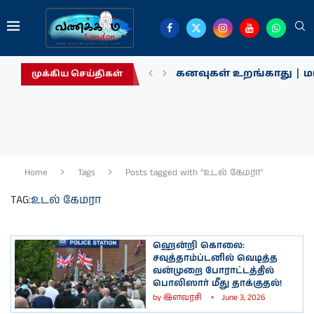
கனவுகள் உறங்காது | மா
முக்கிய செய்திகள்
Home
Tags
Posts tagged with "உடல் கேமரா"
TAG:
உடல் கேமரா
ஹென்றி கொலை:
சவுத்தாம்ப்டனில் வெடித்த
வன்முறை போராட்டத்தில்
பொலிஸார் மீது தாக்குதல்!
by
இளவரசி
June 3, 2026