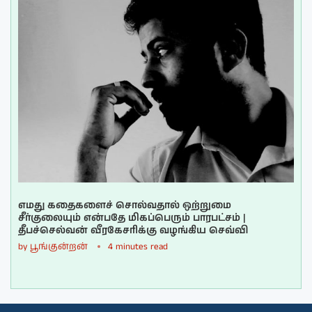
எமது கதைகளைச் சொல்வதால் ஒற்றுமை
சீர்குலையும் என்பதே மிகப்பெரும் பாரபட்சம் |
தீபச்செல்வன் வீரகேசரிக்கு வழங்கிய செவ்வி
by
பூங்குன்றன்
4 minutes read