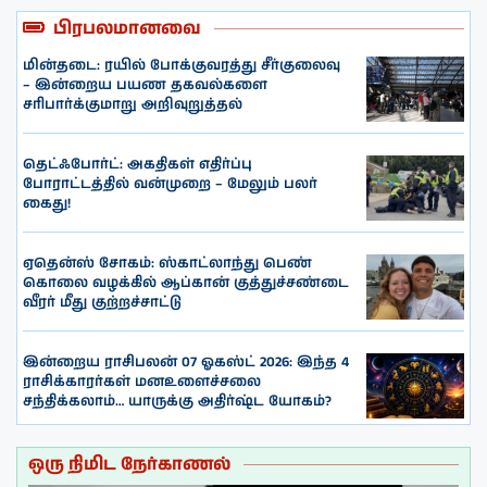
பிரபலமானவை
மின்தடை: ரயில் போக்குவரத்து சீர்குலைவு
– இன்றைய பயண தகவல்களை
சரிபார்க்குமாறு அறிவுறுத்தல்
தெட்ஃபோர்ட்: அகதிகள் எதிர்ப்பு
போராட்டத்தில் வன்முறை – மேலும் பலர்
கைது!
ஏதென்ஸ் சோகம்: ஸ்காட்லாந்து பெண்
கொலை வழக்கில் ஆப்கான் குத்துச்சண்டை
வீரர் மீது குற்றச்சாட்டு
இன்றைய ராசிபலன் 07 ஓகஸ்ட் 2026: இந்த 4
ராசிக்காரர்கள் மனஉளைச்சலை
சந்திக்கலாம்… யாருக்கு அதிர்ஷ்ட யோகம்?
ஒரு நிமிட நேர்காணல்