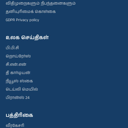
விதிமுறைகளும் நிபந்தனைகளும்
தனியுரிமைக் கொள்கை
GDPR Privacy policy
உலக செய்திகள்
பி.பி.சி
றொய்ரேர்ஸ்
சி.என்.என்
தி கார்டியன்
நியூஸ் ஸ்கை
டெய்லி மெயில்
பிரான்ஸ் 24
பத்திரிகை
வீரகேசரி