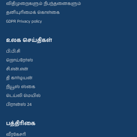
விதிமுறைகளும் நிபந்தனைகளும்
தனியுரிமைக் கொள்கை
GDPR Privacy policy
உலக செய்திகள்
பி.பி.சி
றொய்ரேர்ஸ்
சி.என்.என்
தி கார்டியன்
நியூஸ் ஸ்கை
டெய்லி மெயில்
பிரான்ஸ் 24
பத்திரிகை
வீரகேசரி