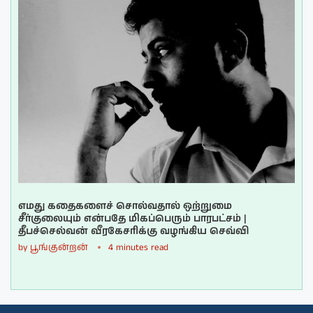
எமது கதைகளைச் சொல்வதால் ஒற்றுமை
சீர்குலையும் என்பதே மிகப்பெரும் பாரபட்சம் |
தீபச்செல்வன் வீரகேசரிக்கு வழங்கிய செவ்வி
by
பூங்குன்றன்
4 minutes read