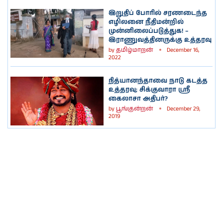
இறுதிப் போரில் சரணடைந்த
எழிலனை நீதிமன்றில்
முன்னிலைப்படுத்துக! –
இராணுவத்தினருக்கு உத்தரவு
by
தமிழ்மாறன்
December 16,
2022
நித்யானந்தாவை நாடு கடத்த
உத்தரவு; சிக்குவாரா ஸ்ரீ
கைலாசா அதிபர்?
by
பூங்குன்றன்
December 29,
2019