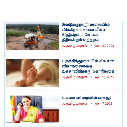
வெடுக்குநாறி மலையில்
விக்கிரகங்களை மீளப்
பிரதிஷ்டை செய்க! –
நீதிமன்றம் உத்தரவு
by
தமிழ்மாறன்
April 27, 2023
பருத்தித்துறையில் சிசு சாவு:
விசாரணைக்கு
உத்தரவிடுமாறு கோரிக்கை!
by
தமிழ்மாறன்
April 13, 2023
டயனா விரைவில் கைது?
by
தமிழ்மாறன்
April 7, 2023