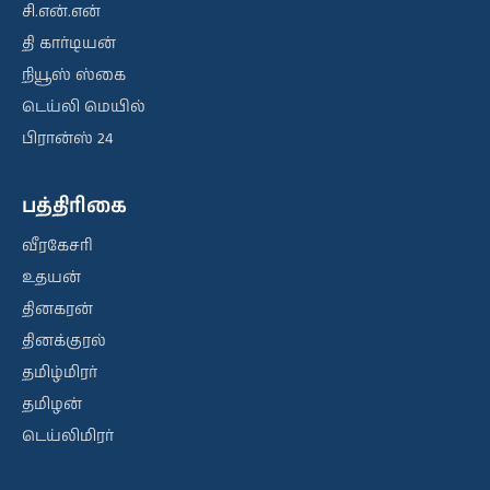
சி.என்.என்
தி கார்டியன்
நியூஸ் ஸ்கை
டெய்லி மெயில்
பிரான்ஸ் 24
பத்திரிகை
வீரகேசரி
உதயன்
தினகரன்
தினக்குரல்
தமிழ்மிரர்
தமிழன்
டெய்லிமிரர்