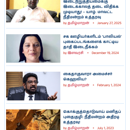
இடைநிறுத்தியமைக்கு
இடைக்காலத் தடை விதிக்க
முடியாது! – யாழ். மாவட்ட
நீதிமன்றம் உத்தரவு
by
தமிழ்மாறன்
January 27, 2025
சக ஊழியர்களிடம் ‘பாலியல்’
புகைப்படங்களைக் காட்டிய
தாதி இடைநீக்கம்
by
இளவரசி
December 19, 2024
கைதாகுவாரா அமைச்சர்
கெஹலிய?
by
தமிழ்மாறன்
February 1, 2024
கொக்குத்தொடுவாய் மனிதப்
புதைகுழி: நீதிமன்றம் அதிரடி
உத்தரவு!
by
தமிழ்மாறன்
July 1, 2023