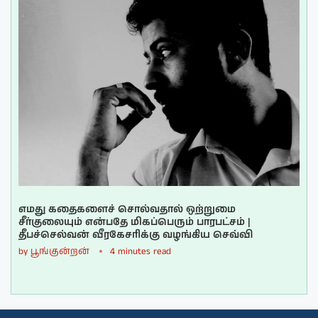
எமது கதைகளைச் சொல்வதால் ஒற்றுமை
சீர்குலையும் என்பதே மிகப்பெரும் பாரபட்சம் |
தீபச்செல்வன் வீரகேசரிக்கு வழங்கிய செவ்வி
by
பூங்குன்றன்
4 minutes read