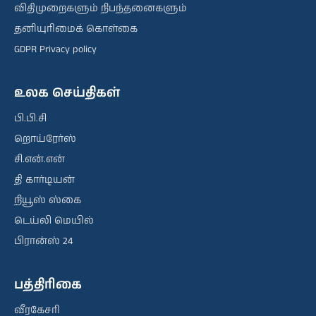
விதிமுறைகளும் நிபந்தனைகளும்
தனியுரிமைக் கொள்கை
GDPR Privacy policy
உலக செய்திகள்
பி.பி.சி
றொய்ரேர்ஸ்
சி.என்.என்
தி கார்டியன்
நியூஸ் ஸ்கை
டெய்லி மெயில்
பிரான்ஸ் 24
பத்திரிகை
வீரகேசரி