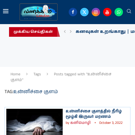
கனவுகள் உறங்காது | மா
முக்கிய செய்திகள்
Home
Tags
Posts tagged with "உன்னிச்சை
குளம்"
TAG:
உன்னிச்சை குளம்
உன்னிச்சை குளத்தில் நீரிழ்
மூழ்கி இருவர் மரணம்
by
கனிமொழி
October 3, 2022