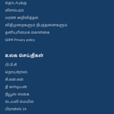
தொடர்புக்கு
விளம்பரம்
மரண அறிவித்தல்
விதிமுறைகளும் நிபந்தனைகளும்
தனியுரிமைக் கொள்கை
GDPR Privacy policy
உலக செய்திகள்
பி.பி.சி
றொய்ரேர்ஸ்
சி.என்.என்
தி கார்டியன்
நியூஸ் ஸ்கை
டெய்லி மெயில்
பிரான்ஸ் 24