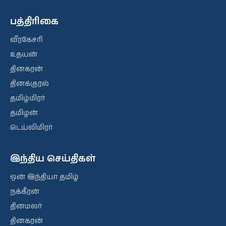
பத்திரிகை
வீரகேசரி
உதயன்
தினகரன்
தினக்குரல்
தமிழ்மிரர்
தமிழன்
டெய்லிமிரர்
இந்திய செய்திகள்
ஒன் இந்தியா தமிழ்
நக்கீரன்
தினமலர்
தினகரன்