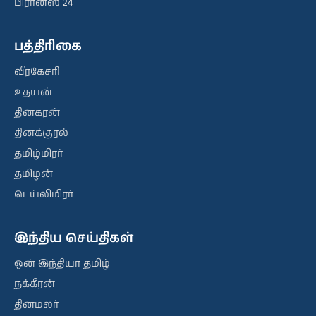
பிரான்ஸ் 24
பத்திரிகை
வீரகேசரி
உதயன்
தினகரன்
தினக்குரல்
தமிழ்மிரர்
தமிழன்
டெய்லிமிரர்
இந்திய செய்திகள்
ஒன் இந்தியா தமிழ்
நக்கீரன்
தினமலர்