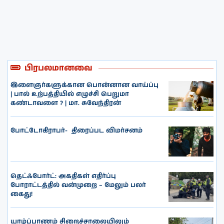
பிரபலமானவை
இளைஞர்களுக்கான பொன்னான வாய்ப்பு
| பால் உற்பத்தியில் எழுச்சி பெறுமா
கண்டாவளை ? | மா. சுவேந்திரன்
போட்டோகிராபர்- ‌ திரைப்பட விமர்சனம்
தெட்ஃபோர்ட்: அகதிகள் எதிர்ப்பு
போராட்டத்தில் வன்முறை – மேலும் பலர்
கைது!
யாழ்ப்பாணம் சிறைச்சாலையிலும்