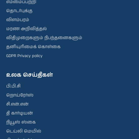
எம்மைப்பற்றி
தொடர்புக்கு
விளம்பரம்
மரண அறிவித்தல்
விதிமுறைகளும் நிபந்தனைகளும்
தனியுரிமைக் கொள்கை
GDPR Privacy policy
உலக செய்திகள்
பி.பி.சி
றொய்ரேர்ஸ்
சி.என்.என்
தி கார்டியன்
நியூஸ் ஸ்கை
டெய்லி மெயில்