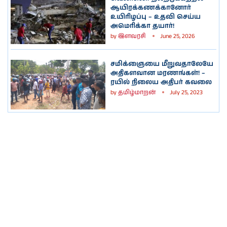
ஆயிரக்கணக்கானோர்
உயிரிழப்பு – உதவி செய்ய
அமெரிக்கா தயார்!
by
இளவரசி
June 25, 2026
சமிக்ஞையை மீறுவதாலேயே
அதிகளவான மரணங்கள்! –
ரயில் நிலைய அதிபர் கவலை
by
தமிழ்மாறன்
July 25, 2023