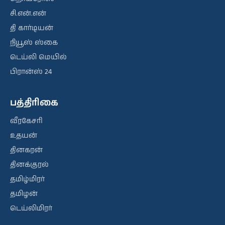
சி.என்.என்
தி கார்டியன்
நியூஸ் ஸ்கை
டெய்லி மெயில்
பிரான்ஸ் 24
பத்திரிகை
வீரகேசரி
உதயன்
தினகரன்
தினக்குரல்
தமிழ்மிரர்
தமிழன்
டெய்லிமிரர்