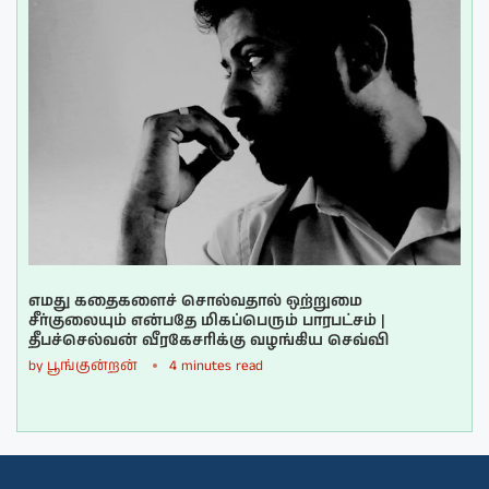
எமது கதைகளைச் சொல்வதால் ஒற்றுமை
சீர்குலையும் என்பதே மிகப்பெரும் பாரபட்சம் |
தீபச்செல்வன் வீரகேசரிக்கு வழங்கிய செவ்வி
by
பூங்குன்றன்
4 minutes read