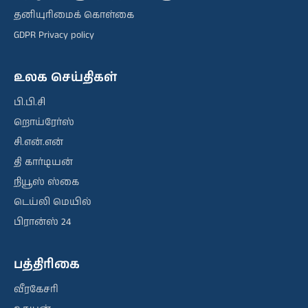
தனியுரிமைக் கொள்கை
GDPR Privacy policy
உலக செய்திகள்
பி.பி.சி
றொய்ரேர்ஸ்
சி.என்.என்
தி கார்டியன்
நியூஸ் ஸ்கை
டெய்லி மெயில்
பிரான்ஸ் 24
பத்திரிகை
வீரகேசரி