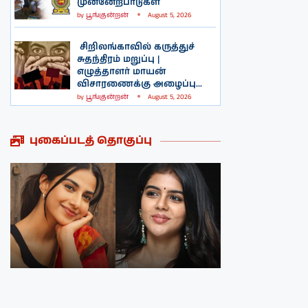
முன்னேற்பாடுகள்
by
பூங்குன்றன்
August 5, 2026
சிறிலங்காவில் கருத்துச்
சுதந்திரம் மறுப்பு |
எழுத்தாளர் மாயன்
விசாரணைக்கு அழைப்பு...
by
பூங்குன்றன்
August 5, 2026
புகைப்படத் தொகுப்பு
நடிகை மீனாக்க்ஷி
நடிகை ருக்மணி
சௌத்திரியின்
வசந்தின்
புகைப்படத்தொகுப்பு
புகைப்படத்தொகுப்பு