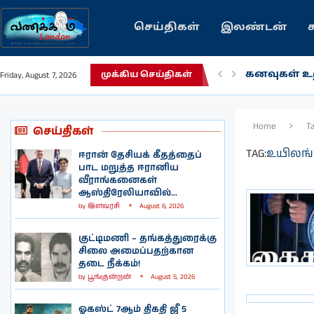
செய்திகள்
இலண்டன்
கனவுகள் உற
Friday, August 7, 2026
முக்கிய செய்திகள்
Home
T
செய்திகள்
TAG:
உயிலங்
ஈரான் தேசியக் கீதத்தைப்
பாட மறுத்த ஈரானிய
வீராங்கனைகள்
ஆஸ்திரேலியாவில்...
by
இளவரசி
August 6, 2026
குட்டிமணி – தங்கத்துரைக்கு
சிலை அமைப்பதற்கான
தடை நீக்கம்!
by
பூங்குன்றன்
August 5, 2026
ஓகஸ்ட் 7ஆம் திகதி ஜீ 5