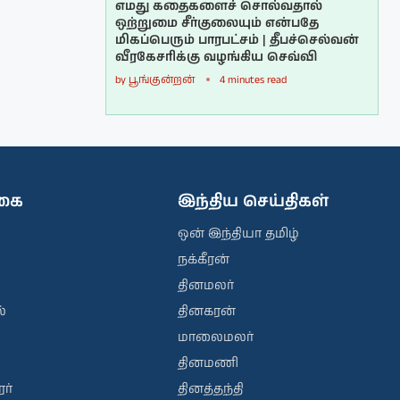
எமது கதைகளைச் சொல்வதால்
ஒற்றுமை சீர்குலையும் என்பதே
மிகப்பெரும் பாரபட்சம் | தீபச்செல்வன்
வீரகேசரிக்கு வழங்கிய செவ்வி
by
பூங்குன்றன்
4 minutes read
ிகை
இந்திய செய்திகள்
ஒன் இந்தியா தமிழ்
நக்கீரன்
தினமலர்
்
தினகரன்
மாலைமலர்
தினமணி
ர்
தினத்தந்தி