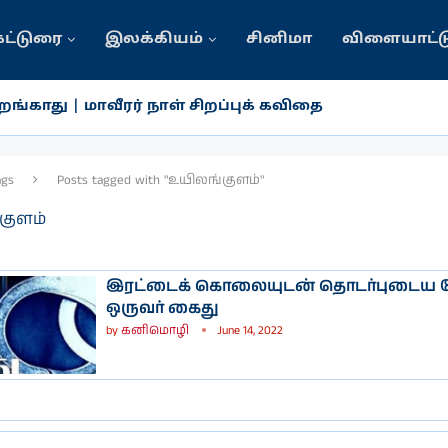
கட்டுரை
இலக்கியம்
சினிமா
விளையாட்ட
ங்காது | மாவீரர் நாள் சிறப்புக் கவிதை
ags
Posts tagged with "உயிலங்குளம்"
குளம்
இரட்டைக் கொலையுடன் தொடர்புடைய ம
ஒருவர் கைது
by
கனிமொழி
June 14, 2022