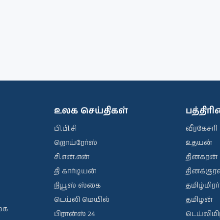
உலக செய்திகள்
பத்திர
பி.பி.சி
வீரகேசரி
றொய்ரேர்ஸ்
உதயன்
சி.என்.என்
தினகரன்
தி கார்டியன்
தினக்குரல
நியூஸ் ஸ்கை
தமிழ்மிரர்
டெய்லி மெயில்
தமிழன்
கை
பிரான்ஸ் 24
டெய்லிமிர