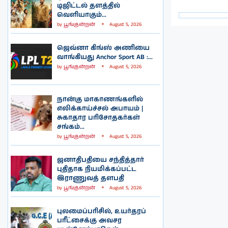
டிஜிட்டல் தளத்தில்
வெளியாகும்...
by
பூங்குன்றன்
August 5, 2026
ஜெவ்னா கிங்ஸ் அணியை
வாங்கியது Anchor Sport AB :...
by
பூங்குன்றன்
August 5, 2026
நான்கு மாகாணங்களில்
எலிக்காய்ச்சல் அபாயம் |
சுகாதார பரிசோதகர்கள்
சங்கம்...
by
பூங்குன்றன்
August 5, 2026
ஜனாதிபதியை சந்தித்தார்
புதிதாக நியமிக்கப்பட்ட
இராணுவத் தளபதி
by
பூங்குன்றன்
August 5, 2026
புலமைப்பரிசில், உயர்தரப்
பரீட்சைக்கு அவசர