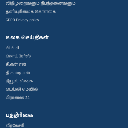
விதிமுறைகளும் நிபந்தனைகளும்
தனியுரிமைக் கொள்கை
GDPR Privacy policy
உலக செய்திகள்
பி.பி.சி
றொய்ரேர்ஸ்
சி.என்.என்
தி கார்டியன்
நியூஸ் ஸ்கை
டெய்லி மெயில்
பிரான்ஸ் 24
பத்திரிகை
வீரகேசரி