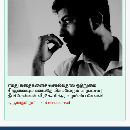
எமது கதைகளைச் சொல்வதால் ஒற்றுமை
சீர்குலையும் என்பதே மிகப்பெரும் பாரபட்சம் |
தீபச்செல்வன் வீரகேசரிக்கு வழங்கிய செவ்வி
by
பூங்குன்றன்
4 minutes read