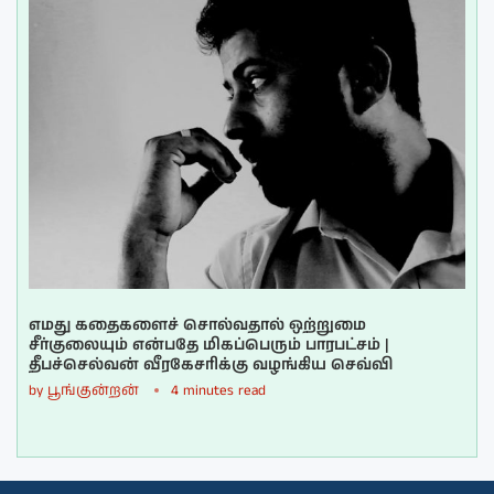
எமது கதைகளைச் சொல்வதால் ஒற்றுமை
சீர்குலையும் என்பதே மிகப்பெரும் பாரபட்சம் |
தீபச்செல்வன் வீரகேசரிக்கு வழங்கிய செவ்வி
by
பூங்குன்றன்
4 minutes read