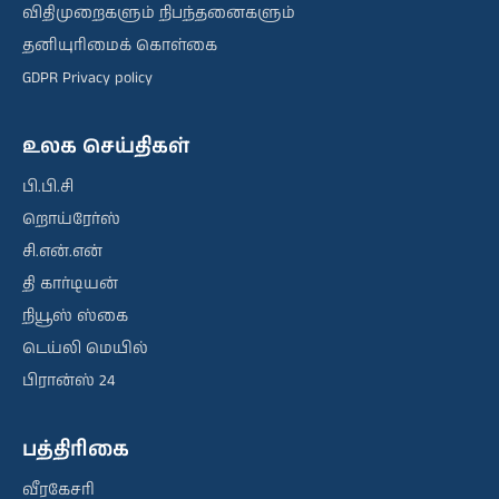
விதிமுறைகளும் நிபந்தனைகளும்
தனியுரிமைக் கொள்கை
GDPR Privacy policy
உலக செய்திகள்
பி.பி.சி
றொய்ரேர்ஸ்
சி.என்.என்
தி கார்டியன்
நியூஸ் ஸ்கை
டெய்லி மெயில்
பிரான்ஸ் 24
பத்திரிகை
வீரகேசரி