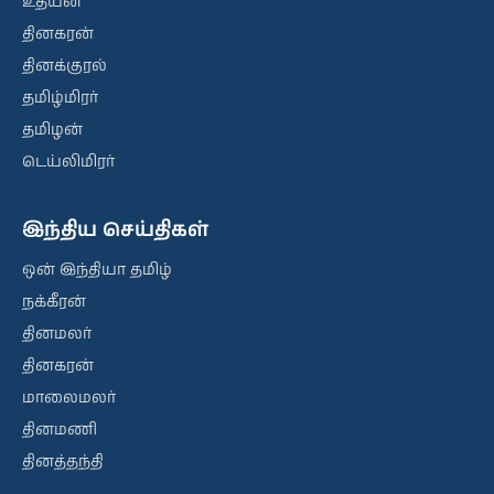
உதயன்
தினகரன்
தினக்குரல்
தமிழ்மிரர்
தமிழன்
டெய்லிமிரர்
இந்திய செய்திகள்
ஒன் இந்தியா தமிழ்
நக்கீரன்
தினமலர்
தினகரன்
மாலைமலர்
தினமணி
தினத்தந்தி