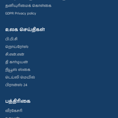
தனியுரிமைக் கொள்கை
GDPR Privacy policy
உலக செய்திகள்
பி.பி.சி
றொய்ரேர்ஸ்
சி.என்.என்
தி கார்டியன்
நியூஸ் ஸ்கை
டெய்லி மெயில்
பிரான்ஸ் 24
பத்திரிகை
வீரகேசரி