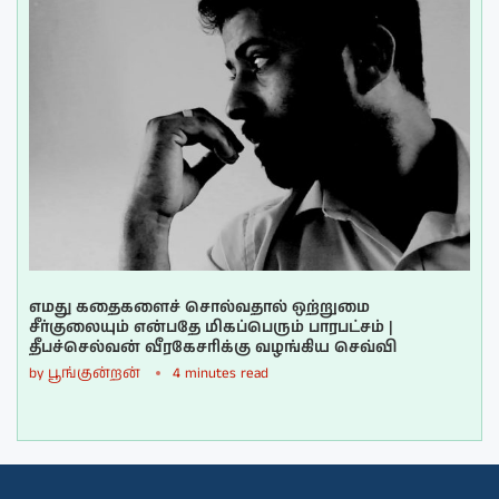
எமது கதைகளைச் சொல்வதால் ஒற்றுமை
சீர்குலையும் என்பதே மிகப்பெரும் பாரபட்சம் |
தீபச்செல்வன் வீரகேசரிக்கு வழங்கிய செவ்வி
by
பூங்குன்றன்
4 minutes read