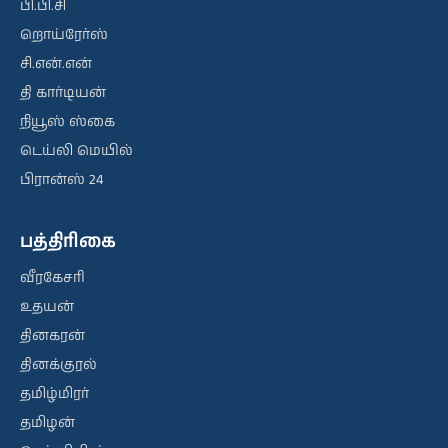
பி.பி.சி
றொய்ரேர்ஸ்
சி.என்.என்
தி கார்டியன்
நியூஸ் ஸ்கை
டெய்லி மெயில்
பிரான்ஸ் 24
பத்திரிகை
வீரகேசரி
உதயன்
தினகரன்
தினக்குரல்
தமிழ்மிரர்
தமிழன்