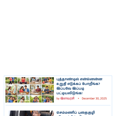
புத்தாண்டில் என்னென்ன
உறுதி எடுக்கப் போறீங்க?
இப்பவே இப்படி
பட்டியலிடுங்க!
by
இளவரசி
December 30, 2025
செம்மணிப் புதைகுழி