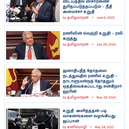
விடயத்தில் விசாரணை
துரிதப்படுத்தப்படும்! – நீதி
அமைச்சர் உறுதி
by
தமிழ்மாறன்
June 6, 2025
ரணிலின் வெற்றி உறுதி! – ரவி
கருத்து
by
தமிழ்மாறன்
July 28, 2024
ஜனாதிபதித் தேர்தலை
நடத்துவதில் ரணில் உறுதி! –
நாடாளுமன்றத் தேர்தலும்
ஒத்திவைக்கப்படாது என்கிறார்
ஹரின்
by
தமிழ்மாறன்
May 29, 2024
உறுதி அளித்ததன் படி
வாகனங்களை வழங்கியது
ஜப்பான்
by
கனிமொழி
May 24, 2023