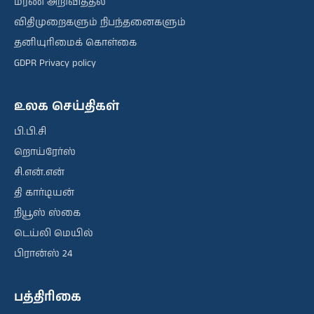
மரண அறிவித்தல்
விதிமுறைகளும் நிபந்தனைகளும்
தனியுரிமைக் கொள்கை
GDPR Privacy policy
உலக செய்திகள்
பி.பி.சி
றொய்ரேர்ஸ்
சி.என்.என்
தி கார்டியன்
நியூஸ் ஸ்கை
டெய்லி மெயில்
பிரான்ஸ் 24
பத்திரிகை