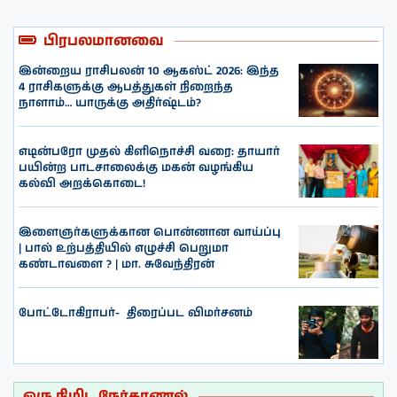
பிரபலமானவை
இன்றைய ராசிபலன் 10 ஆகஸ்ட் 2026: இந்த
4 ராசிகளுக்கு ஆபத்துகள் நிறைந்த
நாளாம்… யாருக்கு அதிர்ஷ்டம்?
எடின்பரோ முதல் கிளிநொச்சி வரை: தாயார்
பயின்ற பாடசாலைக்கு மகன் வழங்கிய
கல்வி அறக்கொடை!
இளைஞர்களுக்கான பொன்னான வாய்ப்பு
| பால் உற்பத்தியில் எழுச்சி பெறுமா
கண்டாவளை ? | மா. சுவேந்திரன்
போட்டோகிராபர்- ‌ திரைப்பட விமர்சனம்
ஒரு நிமிட நேர்காணல்