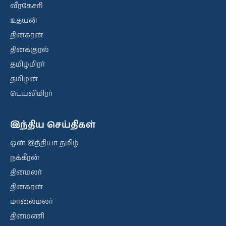
வீரகேசரி
உதயன்
தினகரன்
தினக்குரல்
தமிழ்மிரர்
தமிழன்
டெய்லிமிரர்
இந்திய செய்திகள்
ஒன் இந்தியா தமிழ்
நக்கீரன்
தினமலர்
தினகரன்
மாலைமலர்
தினமணி