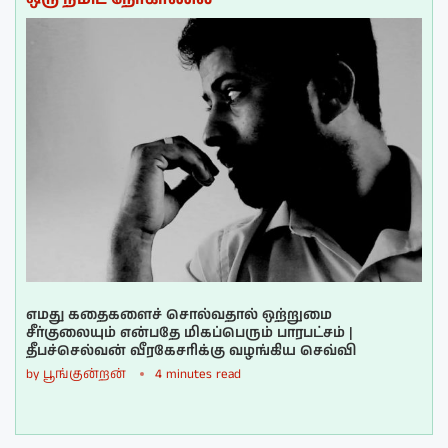
எமது கதைகளைச் சொல்வதால் ஒற்றுமை
சீர்குலையும் என்பதே மிகப்பெரும் பாரபட்சம் |
தீபச்செல்வன் வீரகேசரிக்கு வழங்கிய செவ்வி
by
பூங்குன்றன்
4 minutes read