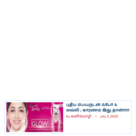
புதிய பெயருடன் ஃபேர் &
லவ்லி ; காரணம் இது தான்!!!!!!!
by
கனிமொழி
July 3, 2020