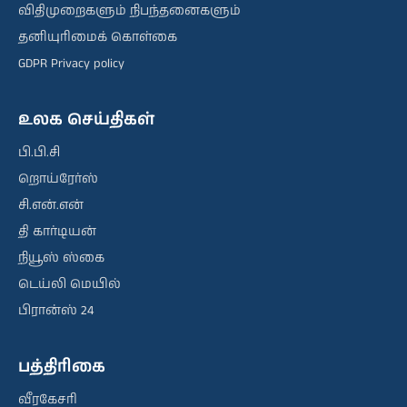
விதிமுறைகளும் நிபந்தனைகளும்
தனியுரிமைக் கொள்கை
GDPR Privacy policy
உலக செய்திகள்
பி.பி.சி
றொய்ரேர்ஸ்
சி.என்.என்
தி கார்டியன்
நியூஸ் ஸ்கை
டெய்லி மெயில்
பிரான்ஸ் 24
பத்திரிகை
வீரகேசரி