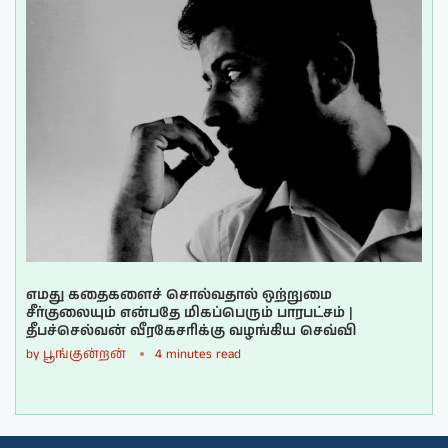
எமது கதைகளைச் சொல்வதால் ஒற்றுமை
சீர்குலையும் என்பதே மிகப்பெரும் பாரபட்சம் |
தீபச்செல்வன் வீரகேசரிக்கு வழங்கிய செவ்வி
by
பூங்குன்றன்
4 minutes read