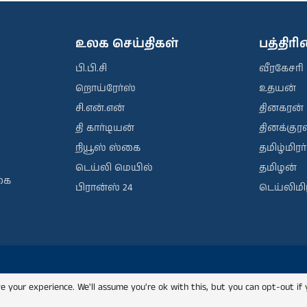
உலக செய்திகள்
பத்திர
பி.பி.சி
வீரகேசரி
றொய்ரேர்ஸ்
உதயன்
சி.என்.என்
தினகரன்
தி கார்டியன்
தினக்குரல
நியூஸ் ஸ்கை
தமிழ்மிரர்
டெய்லி மெயில்
தமிழன்
கை
பிரான்ஸ் 24
டெய்லிமிர
e your experience. We'll assume you're ok with this, but you can opt-out if 