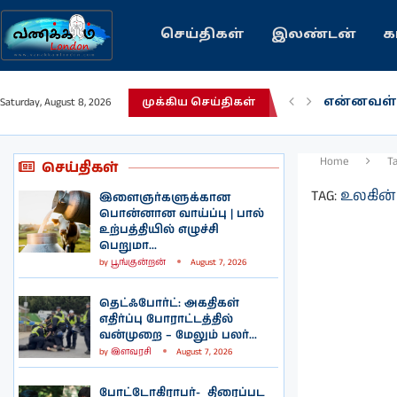
செய்திகள்
இலண்டன்
க
என்னவள்
Saturday, August 8, 2026
முக்கிய செய்திகள்
பழைய கற
இந்தியவர
கவிதை |
காசாவில் 
நல்ல சில
பிரித்தானி
இலங்கையி
இலண்டனி
Home
T
செய்திகள்
TAG:
உலகின்
இளைஞர்களுக்கான
பொன்னான வாய்ப்பு | பால்
உற்பத்தியில் எழுச்சி
பெறுமா...
by
பூங்குன்றன்
August 7, 2026
தெட்ஃபோர்ட்: அகதிகள்
எதிர்ப்பு போராட்டத்தில்
வன்முறை – மேலும் பலர்...
by
இளவரசி
August 7, 2026
போட்டோகிராபர்- ‌ திரைப்பட