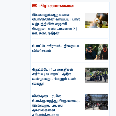
பிரபலமானவை
இளைஞர்களுக்கான
பொன்னான வாய்ப்பு | பால்
உற்பத்தியில் எழுச்சி
பெறுமா கண்டாவளை ? |
மா. சுவேந்திரன்
போட்டோகிராபர்- ‌ திரைப்பட
விமர்சனம்
தெட்ஃபோர்ட்: அகதிகள்
எதிர்ப்பு போராட்டத்தில்
வன்முறை – மேலும் பலர்
கைது!
மின்தடை: ரயில்
போக்குவரத்து சீர்குலைவு –
இன்றைய பயண
தகவல்களை
சரிபார்க்குமாறு