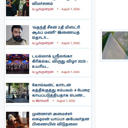
விமர்சனம்
by
பூங்குன்றன்
August 7, 2026
‘வதந்தி சீசன் 2:தி மிஸ்ட்ரி
ஆஃப் மணி” இணையத்
தொடர்...
by
பூங்குன்றன்
August 7, 2026
டயலொக் ஸ்ரீலங்கா
கிரிக்கெட் விருது விழா 2025 :
உயரிய...
by
பூங்குன்றன்
August 7, 2026
கோவென்ட் கார்டன்
கத்திக்குத்து சம்பவம்: 4 பேரை
காயப்படுத்தியதாக பெண்...
by
இளவரசி
August 7, 2026
முன்னாள் அமைச்சர்
லக்ஷ்மன் யாப்பா அபேவர்தன
பிணையில் விடுதலை!