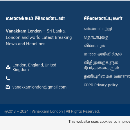
வணக்கம் இலண்டன்
இணைப்புகள்
எம்மைப்பற்றி
Vanakkam London
– Sri Lanka,
தொடர்புக்கு
London and world Latest Breaking
News and Headlines
விளம்பரம்
மரண அறிவித்தல்
விதிமுறைகளும்
London, England, United
நிபந்தனைகளும்
Kingdom
தனியுரிமைக் கொள்
GDPR Privacy policy
vanakkamlondon@gmail.com
@2013 – 2024 | Vanakkam London | All Rights Reserved.
This website uses cookies to improv