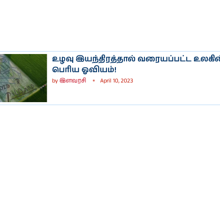
உழவு இயந்திரத்தால் வரையப்பட்ட உலகின்
பெரிய ஓவியம்!
by
இளவரசி
April 10, 2023