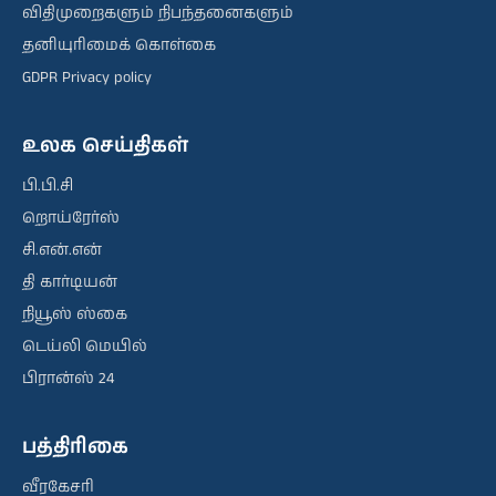
விதிமுறைகளும் நிபந்தனைகளும்
தனியுரிமைக் கொள்கை
GDPR Privacy policy
உலக செய்திகள்
பி.பி.சி
றொய்ரேர்ஸ்
சி.என்.என்
தி கார்டியன்
நியூஸ் ஸ்கை
டெய்லி மெயில்
பிரான்ஸ் 24
பத்திரிகை
வீரகேசரி