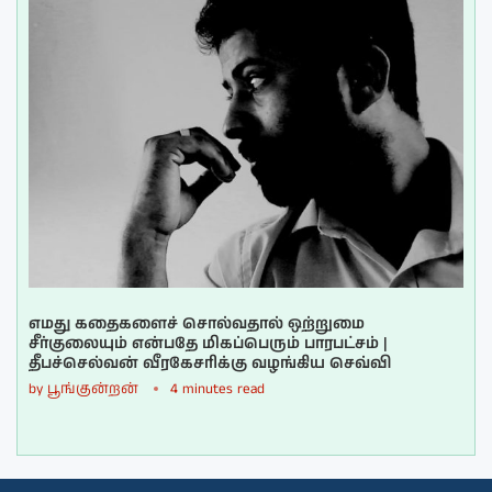
எமது கதைகளைச் சொல்வதால் ஒற்றுமை
சீர்குலையும் என்பதே மிகப்பெரும் பாரபட்சம் |
தீபச்செல்வன் வீரகேசரிக்கு வழங்கிய செவ்வி
by
பூங்குன்றன்
4 minutes read