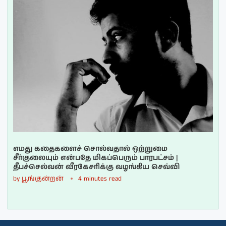
எமது கதைகளைச் சொல்வதால் ஒற்றுமை
சீர்குலையும் என்பதே மிகப்பெரும் பாரபட்சம் |
தீபச்செல்வன் வீரகேசரிக்கு வழங்கிய செவ்வி
by
பூங்குன்றன்
4 minutes read