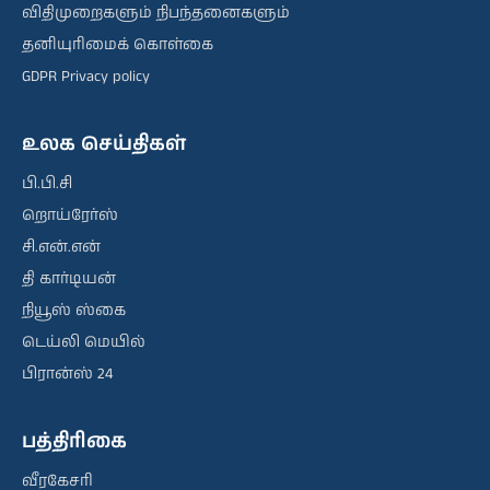
விதிமுறைகளும் நிபந்தனைகளும்
தனியுரிமைக் கொள்கை
GDPR Privacy policy
உலக செய்திகள்
பி.பி.சி
றொய்ரேர்ஸ்
சி.என்.என்
தி கார்டியன்
நியூஸ் ஸ்கை
டெய்லி மெயில்
பிரான்ஸ் 24
பத்திரிகை
வீரகேசரி