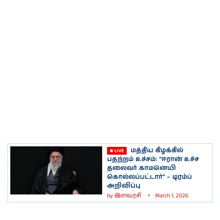
மத்திய கிழக்கில்
பதற்றம் உச்சம்: “ஈரான் உச்ச
தலைவர் காமனெயி
கொல்லப்பட்டார்” – டிரம்ப்
அறிவிப்பு
by
இளவரசி
March 1, 2026