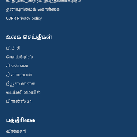
விதிமுறைகளும் நிபந்தனைகளும்
தனியுரிமைக் கொள்கை
GDPR Privacy policy
உலக செய்திகள்
பி.பி.சி
றொய்ரேர்ஸ்
சி.என்.என்
தி கார்டியன்
நியூஸ் ஸ்கை
டெய்லி மெயில்
பிரான்ஸ் 24
பத்திரிகை
வீரகேசரி