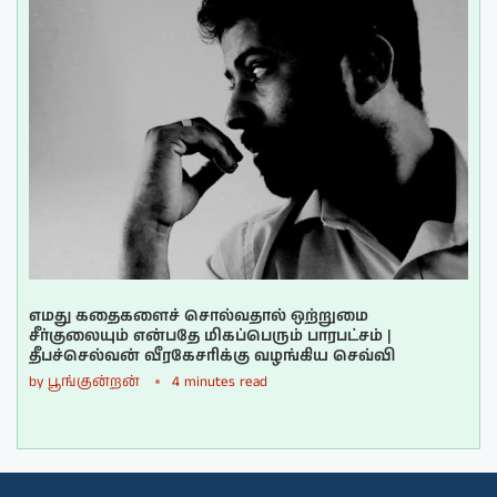
எமது கதைகளைச் சொல்வதால் ஒற்றுமை
சீர்குலையும் என்பதே மிகப்பெரும் பாரபட்சம் |
தீபச்செல்வன் வீரகேசரிக்கு வழங்கிய செவ்வி
by
பூங்குன்றன்
4 minutes read