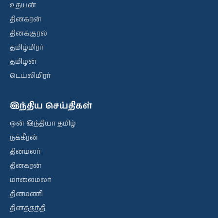
உதயன்
தினகரன்
தினக்குரல்
தமிழ்மிரர்
தமிழன்
டெய்லிமிரர்
இந்திய செய்திகள்
ஒன் இந்தியா தமிழ்
நக்கீரன்
தினமலர்
தினகரன்
மாலைமலர்
தினமணி
தினத்தந்தி