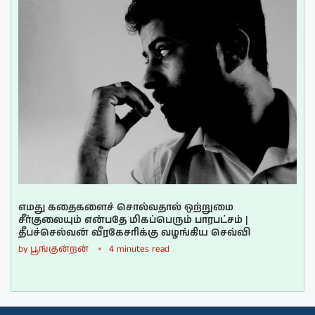
எமது கதைகளைச் சொல்வதால் ஒற்றுமை
சீர்குலையும் என்பதே மிகப்பெரும் பாரபட்சம் |
தீபச்செல்வன் வீரகேசரிக்கு வழங்கிய செவ்வி
by
பூங்குன்றன்
4 minutes read