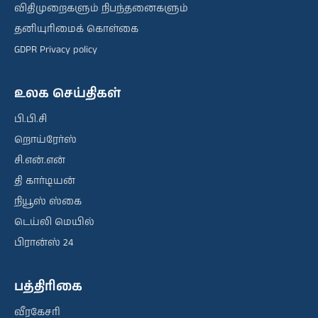
விதிமுறைகளும் நிபந்தனைகளும்
தனியுரிமைக் கொள்கை
GDPR Privacy policy
உலக செய்திகள்
பி.பி.சி
றொய்ரேர்ஸ்
சி.என்.என்
தி கார்டியன்
நியூஸ் ஸ்கை
டெய்லி மெயில்
பிரான்ஸ் 24
பத்திரிகை
வீரகேசரி