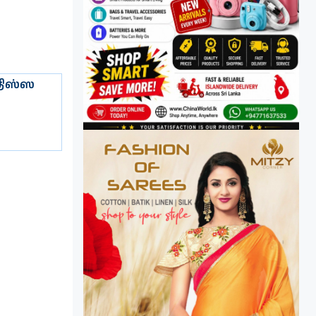
 திஸ்ஸ