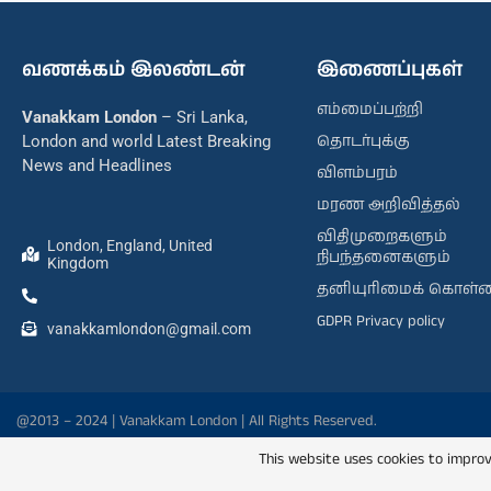
வணக்கம் இலண்டன்
இணைப்புகள்
எம்மைப்பற்றி
Vanakkam London
– Sri Lanka,
தொடர்புக்கு
London and world Latest Breaking
News and Headlines
விளம்பரம்
மரண அறிவித்தல்
விதிமுறைகளும்
London, England, United
நிபந்தனைகளும்
Kingdom
தனியுரிமைக் கொள்
GDPR Privacy policy
vanakkamlondon@gmail.com
@2013 – 2024 | Vanakkam London | All Rights Reserved.
This website uses cookies to improv