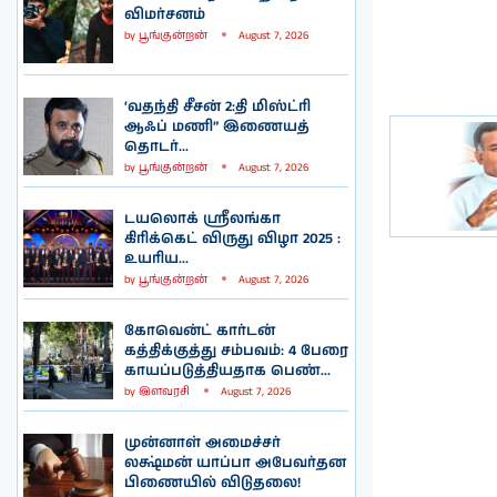
விமர்சனம்
by
பூங்குன்றன்
August 7, 2026
‘வதந்தி சீசன் 2:தி மிஸ்ட்ரி
ஆஃப் மணி” இணையத்
தொடர்...
by
பூங்குன்றன்
August 7, 2026
டயலொக் ஸ்ரீலங்கா
கிரிக்கெட் விருது விழா 2025 :
உயரிய...
by
பூங்குன்றன்
August 7, 2026
கோவென்ட் கார்டன்
கத்திக்குத்து சம்பவம்: 4 பேரை
காயப்படுத்தியதாக பெண்...
by
இளவரசி
August 7, 2026
முன்னாள் அமைச்சர்
லக்ஷ்மன் யாப்பா அபேவர்தன
பிணையில் விடுதலை!