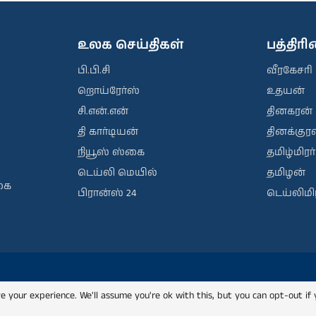
உலக செய்திகள்
பத்திர
பி.பி.சி
வீரகேசரி
றொய்ரேர்ஸ்
உதயன்
சி.என்.என்
தினகரன்
தி கார்டியன்
தினக்குரல
நியூஸ் ஸ்கை
தமிழ்மிரர்
டெய்லி மெயில்
தமிழன்
கை
பிரான்ஸ் 24
டெய்லிமிர
e your experience. We'll assume you're ok with this, but you can opt-out if 