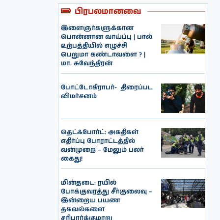
பிரபலமானவை
இளைஞர்களுக்கான
பொன்னான வாய்ப்பு | பால்
உற்பத்தியில் எழுச்சி
பெறுமா கண்டாவளை ? |
மா. சுவேந்திரன்
போட்டோகிராபர்- ‌ திரைப்பட
விமர்சனம்
தெட்ஃபோர்ட்: அகதிகள்
எதிர்ப்பு போராட்டத்தில்
வன்முறை – மேலும் பலர்
கைது!
மின்தடை: ரயில்
போக்குவரத்து சீர்குலைவு –
இன்றைய பயண
தகவல்களை
சரிபார்க்குமாறு