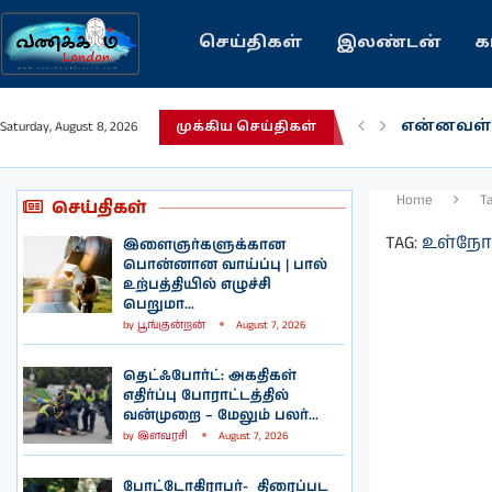
செய்திகள்
இலண்டன்
க
என்னவள்
Saturday, August 8, 2026
முக்கிய செய்திகள்
பழைய கற
இந்தியவர
கவிதை |
காசாவில் 
நல்ல சில
பிரித்தானி
இலங்கையி
இலண்டனி
Home
T
செய்திகள்
TAG:
உள்நோக
இளைஞர்களுக்கான
பொன்னான வாய்ப்பு | பால்
உற்பத்தியில் எழுச்சி
பெறுமா...
by
பூங்குன்றன்
August 7, 2026
தெட்ஃபோர்ட்: அகதிகள்
எதிர்ப்பு போராட்டத்தில்
வன்முறை – மேலும் பலர்...
by
இளவரசி
August 7, 2026
போட்டோகிராபர்- ‌ திரைப்பட