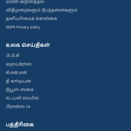
மரண அறிவித்தல்
விதிமுறைகளும் நிபந்தனைகளும்
தனியுரிமைக் கொள்கை
GDPR Privacy policy
உலக செய்திகள்
பி.பி.சி
றொய்ரேர்ஸ்
சி.என்.என்
தி கார்டியன்
நியூஸ் ஸ்கை
டெய்லி மெயில்
பிரான்ஸ் 24
பத்திரிகை