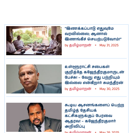
“இணக்கப்பாடு எதுவுமே
வரவில்லை; ஆனால்
இணங்கிச் செயற்படுவோம்!”
by
தமிழ்மாறன்
May 31, 2025
உள்ளூராட்சி சபைகள்
குறித்தே கஜேந்திரகுமாருடன்
பேச்சு! – வேறு எது பற்றியும்
இல்லை என்கிறார் சுமந்திரன்
by
தமிழ்மாறன்
May 30, 2025
கூடிய ஆசனங்களைப் பெற்ற
தமிழ்த் தேசியக்
கட்சிகளுக்குப் பேரவை
ஆதரவ! – கஜேந்திரகுமார்
அறிவிப்பு
by
தமிழ்மாறன்
May 26, 2025