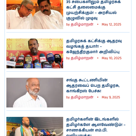
35 சபைகளிலும் தமிழரசுக்
கட்சி தலைமைக்கு
முயற்சிக்கும்! – அரசியல்
குழுவில் முடிவு
by
தமிழ்மாறன்
May 12, 2025
தமிழரசுக் கட்சிக்கு ஆதரவு
வழங்கத் தயார்! –
கஜேந்திரகுமார் அறிவிப்பு
by
தமிழ்மாறன்
May 10, 2025
சங்கு கூட்டணியின்
ஆதரவைப் பெற தமிழரசு,
காங்கிரஸ் பேச்சு!
by
தமிழ்மாறன்
May 9, 2025
தமிழர்களின் இடங்களில்
தமிழர்களே ஆளவேண்டும்! –
சாணக்கியன் எம்.பி.
வலியுறுத்து