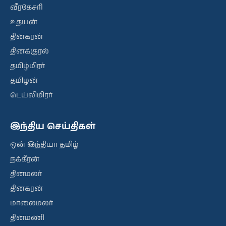
வீரகேசரி
உதயன்
தினகரன்
தினக்குரல்
தமிழ்மிரர்
தமிழன்
டெய்லிமிரர்
இந்திய செய்திகள்
ஒன் இந்தியா தமிழ்
நக்கீரன்
தினமலர்
தினகரன்
மாலைமலர்
தினமணி