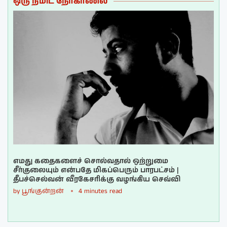
ஒரு நிமிட நேர்காணல்
எமது கதைகளைச் சொல்வதால் ஒற்றுமை
சீர்குலையும் என்பதே மிகப்பெரும் பாரபட்சம் |
தீபச்செல்வன் வீரகேசரிக்கு வழங்கிய செவ்வி
by
பூங்குன்றன்
4 minutes read