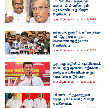
யாழில் செய்வதுதான்
வன்னியில் பதிலாகும்! –
ரெலோவிடம் தமிழரசு
தெரிவிப்பு
by
தமிழ்மாறன்
June 9, 2025
எம்மைத் தூற்றியவர்களுக்கு
எம் மீது திடீர் காதல்! –
அமைச்சர் சந்திரசேகர்
தெரிவிப்பு
by
தமிழ்மாறன்
June 8, 2025
குறுக்கு வழியில் ஆட்சியைக்
கைப்பற்ற முனையாதீர்கள்! –
தமிழ்க் கட்சிகளிடம் அநுர
அரசு வேண்டுகோள்
by
தமிழ்மாறன்
June 7, 2025
டக்ளஸ் – சித்தார்த்தன்
சந்திப்பு காலவரையின்றி
ஒத்திவைப்பு!