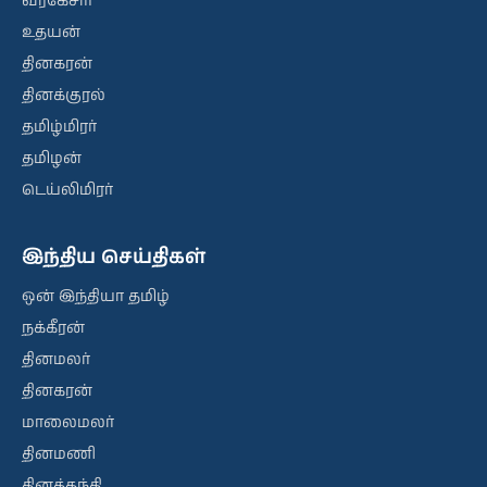
வீரகேசரி
உதயன்
தினகரன்
தினக்குரல்
தமிழ்மிரர்
தமிழன்
டெய்லிமிரர்
இந்திய செய்திகள்
ஒன் இந்தியா தமிழ்
நக்கீரன்
தினமலர்
தினகரன்
மாலைமலர்
தினமணி
தினத்தந்தி