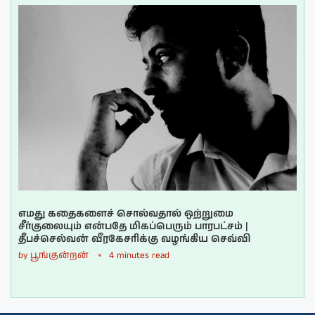
எமது கதைகளைச் சொல்வதால் ஒற்றுமை
சீர்குலையும் என்பதே மிகப்பெரும் பாரபட்சம் |
தீபச்செல்வன் வீரகேசரிக்கு வழங்கிய செவ்வி
by
பூங்குன்றன்
4 minutes read