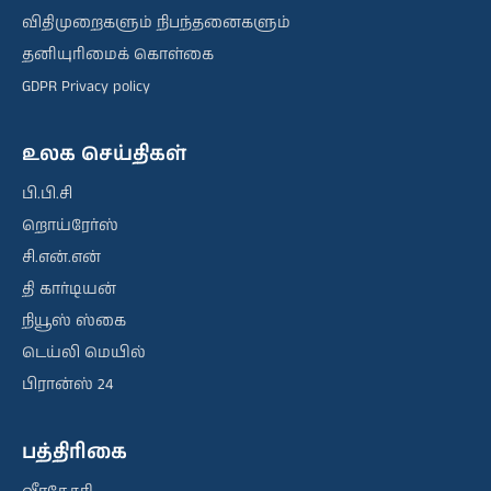
விதிமுறைகளும் நிபந்தனைகளும்
தனியுரிமைக் கொள்கை
GDPR Privacy policy
உலக செய்திகள்
பி.பி.சி
றொய்ரேர்ஸ்
சி.என்.என்
தி கார்டியன்
நியூஸ் ஸ்கை
டெய்லி மெயில்
பிரான்ஸ் 24
பத்திரிகை