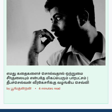
எமது கதைகளைச் சொல்வதால் ஒற்றுமை
சீர்குலையும் என்பதே மிகப்பெரும் பாரபட்சம் |
தீபச்செல்வன் வீரகேசரிக்கு வழங்கிய செவ்வி
by
பூங்குன்றன்
4 minutes read