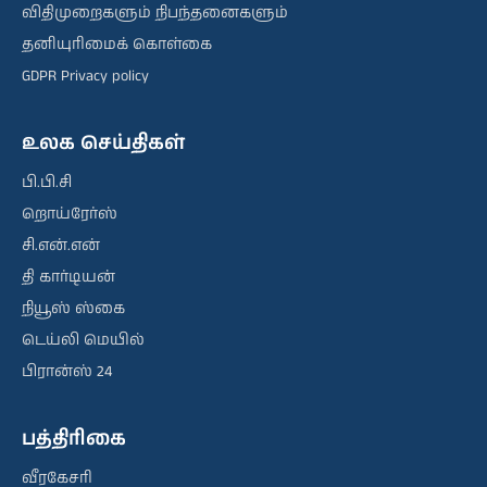
விதிமுறைகளும் நிபந்தனைகளும்
தனியுரிமைக் கொள்கை
GDPR Privacy policy
உலக செய்திகள்
பி.பி.சி
றொய்ரேர்ஸ்
சி.என்.என்
தி கார்டியன்
நியூஸ் ஸ்கை
டெய்லி மெயில்
பிரான்ஸ் 24
பத்திரிகை
வீரகேசரி