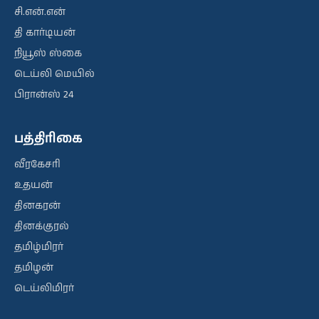
சி.என்.என்
தி கார்டியன்
நியூஸ் ஸ்கை
டெய்லி மெயில்
பிரான்ஸ் 24
பத்திரிகை
வீரகேசரி
உதயன்
தினகரன்
தினக்குரல்
தமிழ்மிரர்
தமிழன்
டெய்லிமிரர்