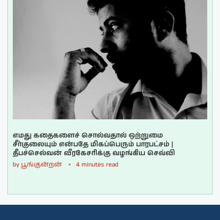
எமது கதைகளைச் சொல்வதால் ஒற்றுமை
சீர்குலையும் என்பதே மிகப்பெரும் பாரபட்சம் |
தீபச்செல்வன் வீரகேசரிக்கு வழங்கிய செவ்வி
by
பூங்குன்றன்
4 minutes read