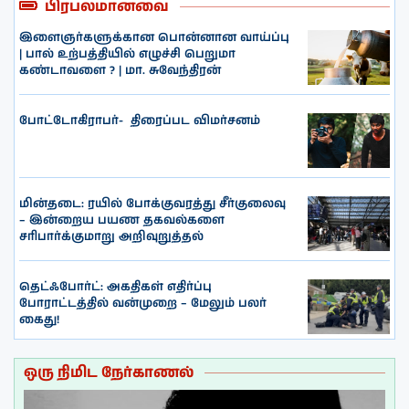
பிரபலமானவை
இளைஞர்களுக்கான பொன்னான வாய்ப்பு
| பால் உற்பத்தியில் எழுச்சி பெறுமா
கண்டாவளை ? | மா. சுவேந்திரன்
போட்டோகிராபர்- ‌ திரைப்பட விமர்சனம்
மின்தடை: ரயில் போக்குவரத்து சீர்குலைவு
– இன்றைய பயண தகவல்களை
சரிபார்க்குமாறு அறிவுறுத்தல்
தெட்ஃபோர்ட்: அகதிகள் எதிர்ப்பு
போராட்டத்தில் வன்முறை – மேலும் பலர்
கைது!
ஒரு நிமிட நேர்காணல்