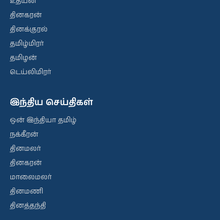
உதயன்
தினகரன்
தினக்குரல்
தமிழ்மிரர்
தமிழன்
டெய்லிமிரர்
இந்திய செய்திகள்
ஒன் இந்தியா தமிழ்
நக்கீரன்
தினமலர்
தினகரன்
மாலைமலர்
தினமணி
தினத்தந்தி