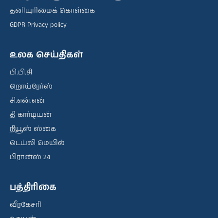
தனியுரிமைக் கொள்கை
GDPR Privacy policy
உலக செய்திகள்
பி.பி.சி
றொய்ரேர்ஸ்
சி.என்.என்
தி கார்டியன்
நியூஸ் ஸ்கை
டெய்லி மெயில்
பிரான்ஸ் 24
பத்திரிகை
வீரகேசரி