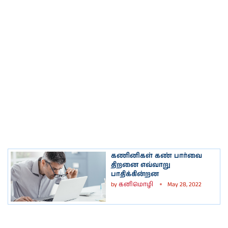
கணினிகள் கண் பார்வை
திறனை எவ்வாறு
பாதிக்கின்றன
by
கனிமொழி
May 28, 2022