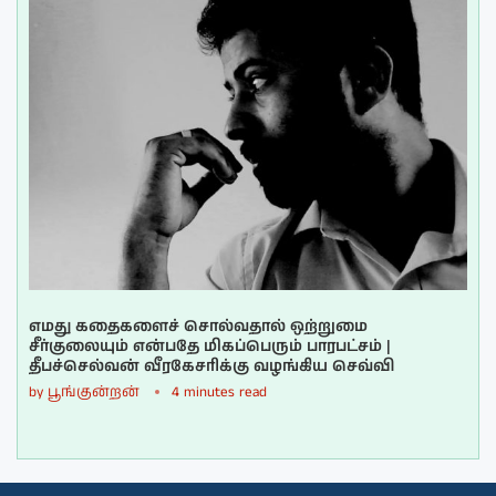
எமது கதைகளைச் சொல்வதால் ஒற்றுமை
சீர்குலையும் என்பதே மிகப்பெரும் பாரபட்சம் |
தீபச்செல்வன் வீரகேசரிக்கு வழங்கிய செவ்வி
by
பூங்குன்றன்
4 minutes read