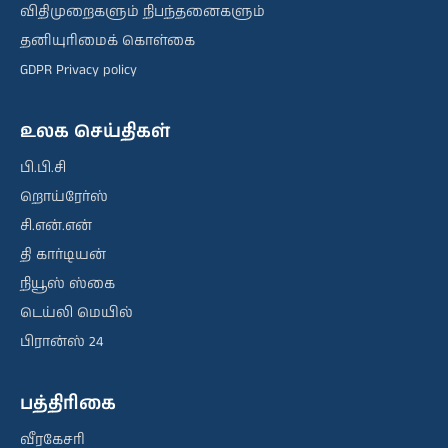
விதிமுறைகளும் நிபந்தனைகளும்
தனியுரிமைக் கொள்கை
GDPR Privacy policy
உலக செய்திகள்
பி.பி.சி
றொய்ரேர்ஸ்
சி.என்.என்
தி கார்டியன்
நியூஸ் ஸ்கை
டெய்லி மெயில்
பிரான்ஸ் 24
பத்திரிகை
வீரகேசரி