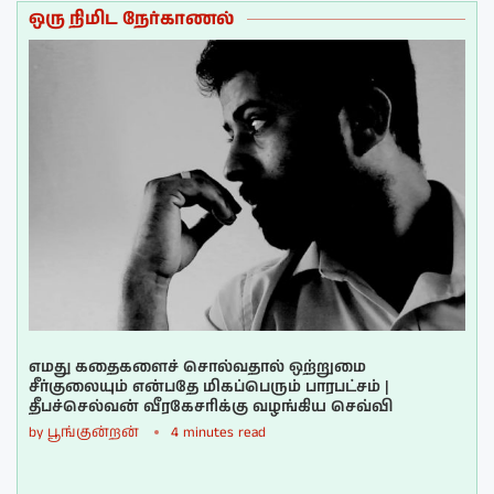
ஒரு நிமிட நேர்காணல்
எமது கதைகளைச் சொல்வதால் ஒற்றுமை
சீர்குலையும் என்பதே மிகப்பெரும் பாரபட்சம் |
தீபச்செல்வன் வீரகேசரிக்கு வழங்கிய செவ்வி
by
பூங்குன்றன்
4 minutes read