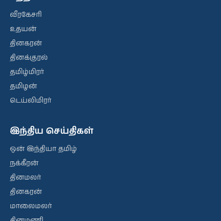
வீரகேசரி
உதயன்
தினகரன்
தினக்குரல்
தமிழ்மிரர்
தமிழன்
டெய்லிமிரர்
இந்திய செய்திகள்
ஒன் இந்தியா தமிழ்
நக்கீரன்
தினமலர்
தினகரன்
மாலைமலர்
தினமணி