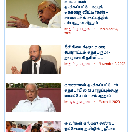
காணாமல்
ஆக்கப்பட்டோரைக்
கொன்றுவிட்டீர்கள்! –
சர்வகட்சிக் கூட்டத்தில்
சம்பந்தன் சீற்றம்
by
தமிழ்மாறன்
December 14,
2022
நீதி கிடைக்கும் வரை
போராட்டம் தொடரும்! –
தவராசா தெரிவிப்பு
by
தமிழ்மாறன்
November 9, 2022
காணாமல் ஆக்கப்பட்டோர்
தொடர்பில் பொறுப்புக்கூற
வைப்போம் – சம்பந்தன்
by
பூங்குன்றன்
March 11, 2020
அவர்கள் எங்கே? சண்டே
ஒப்சேவர்; தமிழில் ரஜீபன்