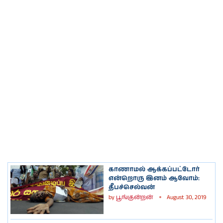
காணாமல் ஆக்கப்பட்டோர்
என்றொரு இனம் ஆவோம்:
தீபச்செல்வன்
by
பூங்குன்றன்
August 30, 2019