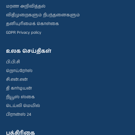
மரண அறிவித்தல்
விதிமுறைகளும் நிபந்தனைகளும்
தனியுரிமைக் கொள்கை
GDPR Privacy policy
உலக செய்திகள்
பி.பி.சி
றொய்ரேர்ஸ்
சி.என்.என்
தி கார்டியன்
நியூஸ் ஸ்கை
டெய்லி மெயில்
பிரான்ஸ் 24
பத்திரிகை