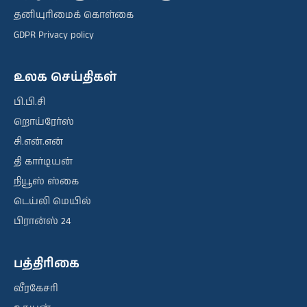
தனியுரிமைக் கொள்கை
GDPR Privacy policy
உலக செய்திகள்
பி.பி.சி
றொய்ரேர்ஸ்
சி.என்.என்
தி கார்டியன்
நியூஸ் ஸ்கை
டெய்லி மெயில்
பிரான்ஸ் 24
பத்திரிகை
வீரகேசரி