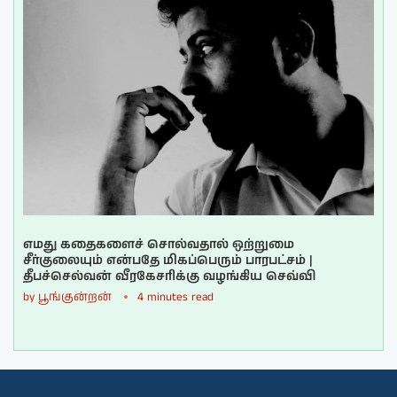
எமது கதைகளைச் சொல்வதால் ஒற்றுமை
சீர்குலையும் என்பதே மிகப்பெரும் பாரபட்சம் |
தீபச்செல்வன் வீரகேசரிக்கு வழங்கிய செவ்வி
by
பூங்குன்றன்
4 minutes read