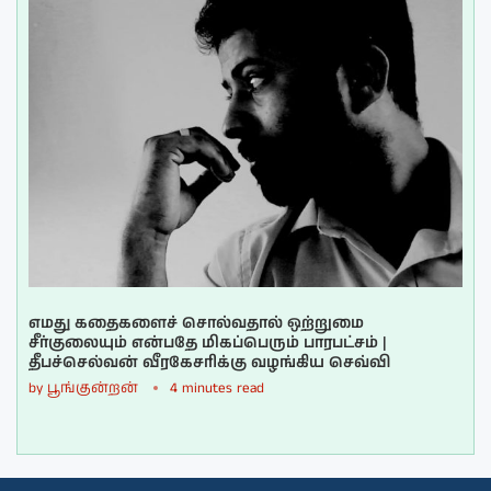
எமது கதைகளைச் சொல்வதால் ஒற்றுமை
சீர்குலையும் என்பதே மிகப்பெரும் பாரபட்சம் |
தீபச்செல்வன் வீரகேசரிக்கு வழங்கிய செவ்வி
by
பூங்குன்றன்
4 minutes read