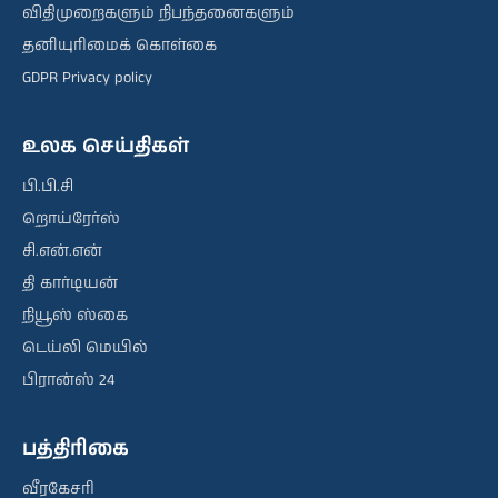
விதிமுறைகளும் நிபந்தனைகளும்
தனியுரிமைக் கொள்கை
GDPR Privacy policy
உலக செய்திகள்
பி.பி.சி
றொய்ரேர்ஸ்
சி.என்.என்
தி கார்டியன்
நியூஸ் ஸ்கை
டெய்லி மெயில்
பிரான்ஸ் 24
பத்திரிகை
வீரகேசரி