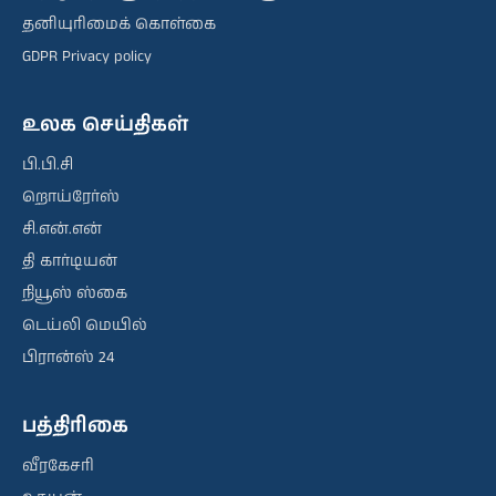
தனியுரிமைக் கொள்கை
GDPR Privacy policy
உலக செய்திகள்
பி.பி.சி
றொய்ரேர்ஸ்
சி.என்.என்
தி கார்டியன்
நியூஸ் ஸ்கை
டெய்லி மெயில்
பிரான்ஸ் 24
பத்திரிகை
வீரகேசரி