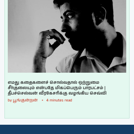
எமது கதைகளைச் சொல்வதால் ஒற்றுமை
சீர்குலையும் என்பதே மிகப்பெரும் பாரபட்சம் |
தீபச்செல்வன் வீரகேசரிக்கு வழங்கிய செவ்வி
by
பூங்குன்றன்
4 minutes read