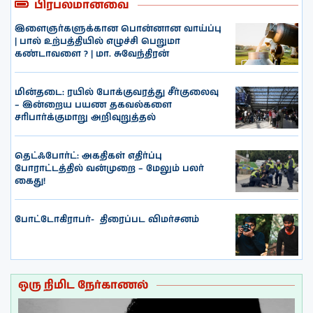
பிரபலமானவை
இளைஞர்களுக்கான பொன்னான வாய்ப்பு
| பால் உற்பத்தியில் எழுச்சி பெறுமா
கண்டாவளை ? | மா. சுவேந்திரன்
மின்தடை: ரயில் போக்குவரத்து சீர்குலைவு
– இன்றைய பயண தகவல்களை
சரிபார்க்குமாறு அறிவுறுத்தல்
தெட்ஃபோர்ட்: அகதிகள் எதிர்ப்பு
போராட்டத்தில் வன்முறை – மேலும் பலர்
கைது!
போட்டோகிராபர்- ‌ திரைப்பட விமர்சனம்
ஒரு நிமிட நேர்காணல்