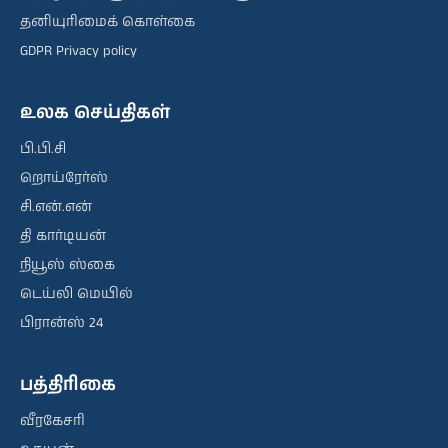
தனியுரிமைக் கொள்கை
GDPR Privacy policy
உலக செய்திகள்
பி.பி.சி
றொய்ரேர்ஸ்
சி.என்.என்
தி கார்டியன்
நியூஸ் ஸ்கை
டெய்லி மெயில்
பிரான்ஸ் 24
பத்திரிகை
வீரகேசரி