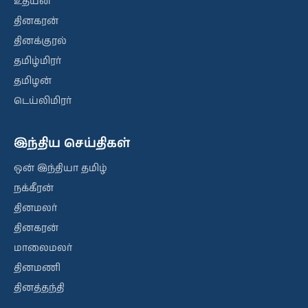
உதயன்
தினகரன்
தினக்குரல்
தமிழ்மிரர்
தமிழன்
டெய்லிமிரர்
இந்திய செய்திகள்
ஒன் இந்தியா தமிழ்
நக்கீரன்
தினமலர்
தினகரன்
மாலைமலர்
தினமணி
தினத்தந்தி