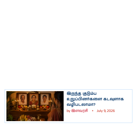
இறந்த குடும்ப
உறுப்பினர்களை கடவுளாக
வழிபடலாமா?
by
இளவரசி
July 9, 2026