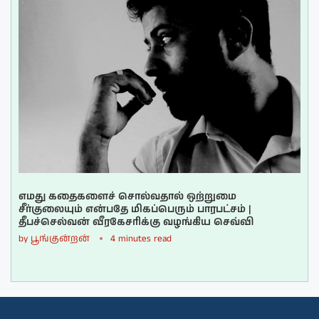
எமது கதைகளைச் சொல்வதால் ஒற்றுமை
சீர்குலையும் என்பதே மிகப்பெரும் பாரபட்சம் |
தீபச்செல்வன் வீரகேசரிக்கு வழங்கிய செவ்வி
by
பூங்குன்றன்
4 minutes read