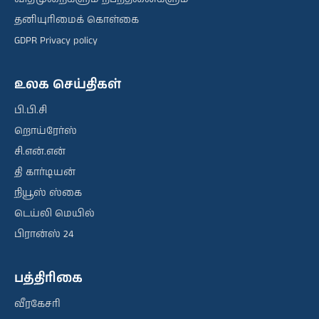
தனியுரிமைக் கொள்கை
GDPR Privacy policy
உலக செய்திகள்
பி.பி.சி
றொய்ரேர்ஸ்
சி.என்.என்
தி கார்டியன்
நியூஸ் ஸ்கை
டெய்லி மெயில்
பிரான்ஸ் 24
பத்திரிகை
வீரகேசரி