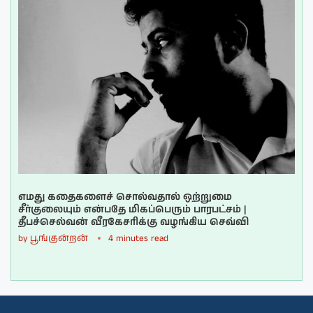
எமது கதைகளைச் சொல்வதால் ஒற்றுமை
சீர்குலையும் என்பதே மிகப்பெரும் பாரபட்சம் |
தீபச்செல்வன் வீரகேசரிக்கு வழங்கிய செவ்வி
by
பூங்குன்றன்
4 minutes read