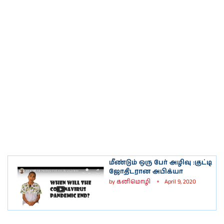
மீண்டும் ஒரு பேர் அழிவு :குட்டி
ஜோதிடரான அபிக்யா
by
கனிமொழி
April 9, 2020