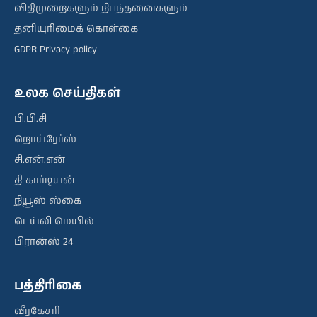
விதிமுறைகளும் நிபந்தனைகளும்
தனியுரிமைக் கொள்கை
GDPR Privacy policy
உலக செய்திகள்
பி.பி.சி
றொய்ரேர்ஸ்
சி.என்.என்
தி கார்டியன்
நியூஸ் ஸ்கை
டெய்லி மெயில்
பிரான்ஸ் 24
பத்திரிகை
வீரகேசரி