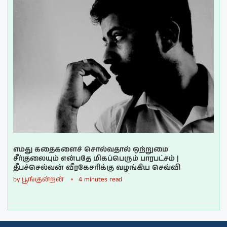
எமது கதைகளைச் சொல்வதால் ஒற்றுமை
சீர்குலையும் என்பதே மிகப்பெரும் பாரபட்சம் |
தீபச்செல்வன் வீரகேசரிக்கு வழங்கிய செவ்வி
by
பூங்குன்றன்
4 minutes read