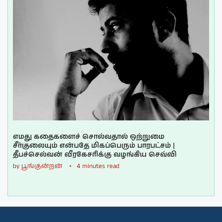
எமது கதைகளைச் சொல்வதால் ஒற்றுமை
சீர்குலையும் என்பதே மிகப்பெரும் பாரபட்சம் |
தீபச்செல்வன் வீரகேசரிக்கு வழங்கிய செவ்வி
by
பூங்குன்றன்
4 minutes read