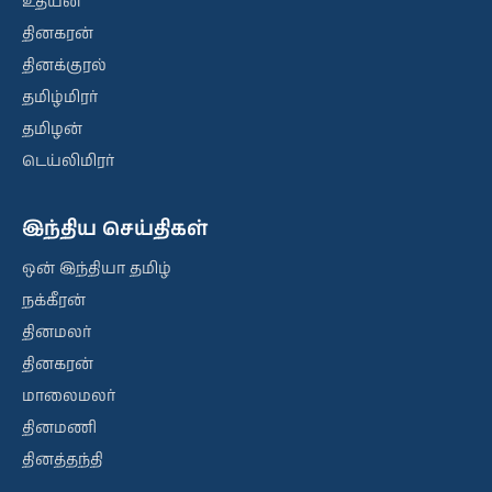
உதயன்
தினகரன்
தினக்குரல்
தமிழ்மிரர்
தமிழன்
டெய்லிமிரர்
இந்திய செய்திகள்
ஒன் இந்தியா தமிழ்
நக்கீரன்
தினமலர்
தினகரன்
மாலைமலர்
தினமணி
தினத்தந்தி