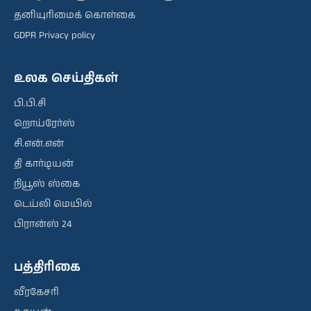
தனியுரிமைக் கொள்கை
GDPR Privacy policy
உலக செய்திகள்
பி.பி.சி
றொய்ரேர்ஸ்
சி.என்.என்
தி கார்டியன்
நியூஸ் ஸ்கை
டெய்லி மெயில்
பிரான்ஸ் 24
பத்திரிகை
வீரகேசரி