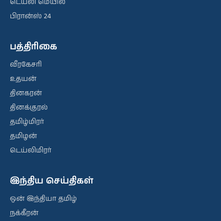
டெய்லி மெயில்
பிரான்ஸ் 24
பத்திரிகை
வீரகேசரி
உதயன்
தினகரன்
தினக்குரல்
தமிழ்மிரர்
தமிழன்
டெய்லிமிரர்
இந்திய செய்திகள்
ஒன் இந்தியா தமிழ்
நக்கீரன்