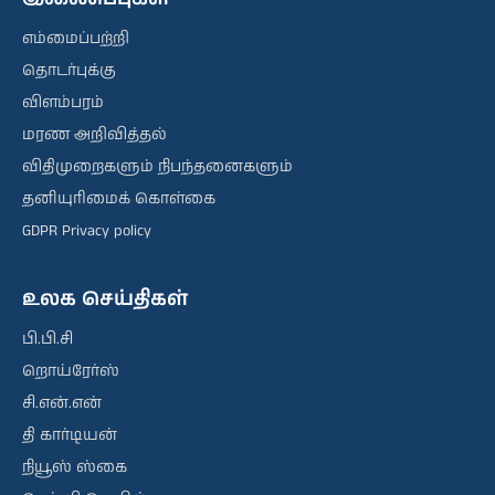
எம்மைப்பற்றி
தொடர்புக்கு
விளம்பரம்
மரண அறிவித்தல்
விதிமுறைகளும் நிபந்தனைகளும்
தனியுரிமைக் கொள்கை
GDPR Privacy policy
உலக செய்திகள்
பி.பி.சி
றொய்ரேர்ஸ்
சி.என்.என்
தி கார்டியன்
நியூஸ் ஸ்கை