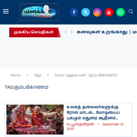
கனவுகள் உறங்காது | மா
முக்கிய செய்திகள்
Home
Tags
Posts tagged with "கும்பகோணம்"
TAG:
கும்பகோணம்
உலகத் தலைவர்களுக்கு
ரோல் மாடல்… மோடியைப்
புகழும் மதுரை ஆதீனம்…
by
பூங்குன்றன்
September 12,
2019