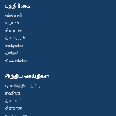
பத்திரிகை
வீரகேசரி
உதயன்
தினகரன்
தினக்குரல்
தமிழ்மிரர்
தமிழன்
டெய்லிமிரர்
இந்திய செய்திகள்
ஒன் இந்தியா தமிழ்
நக்கீரன்
தினமலர்
தினகரன்
மாலைமலர்