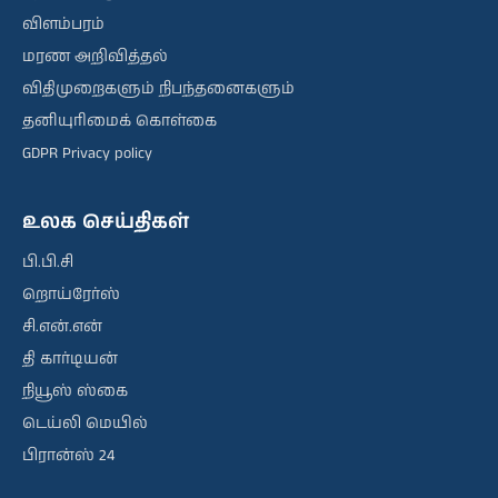
விளம்பரம்
மரண அறிவித்தல்
விதிமுறைகளும் நிபந்தனைகளும்
தனியுரிமைக் கொள்கை
GDPR Privacy policy
உலக செய்திகள்
பி.பி.சி
றொய்ரேர்ஸ்
சி.என்.என்
தி கார்டியன்
நியூஸ் ஸ்கை
டெய்லி மெயில்
பிரான்ஸ் 24