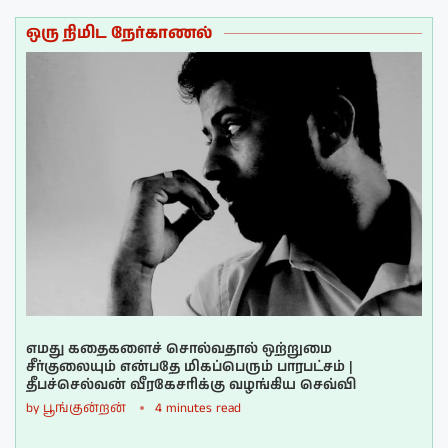
ஒரு நிமிட நேர்காணல்
எமது கதைகளைச் சொல்வதால் ஒற்றுமை
சீர்குலையும் என்பதே மிகப்பெரும் பாரபட்சம் |
தீபச்செல்வன் வீரகேசரிக்கு வழங்கிய செவ்வி
by
பூங்குன்றன்
4 minutes read