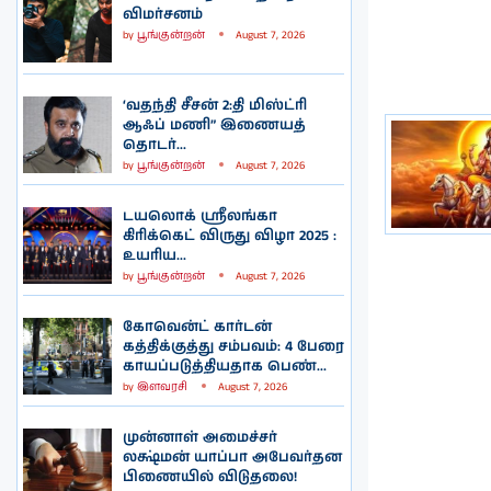
விமர்சனம்
by
பூங்குன்றன்
August 7, 2026
‘வதந்தி சீசன் 2:தி மிஸ்ட்ரி
ஆஃப் மணி” இணையத்
தொடர்...
by
பூங்குன்றன்
August 7, 2026
டயலொக் ஸ்ரீலங்கா
கிரிக்கெட் விருது விழா 2025 :
உயரிய...
by
பூங்குன்றன்
August 7, 2026
கோவென்ட் கார்டன்
கத்திக்குத்து சம்பவம்: 4 பேரை
காயப்படுத்தியதாக பெண்...
by
இளவரசி
August 7, 2026
முன்னாள் அமைச்சர்
லக்ஷ்மன் யாப்பா அபேவர்தன
பிணையில் விடுதலை!