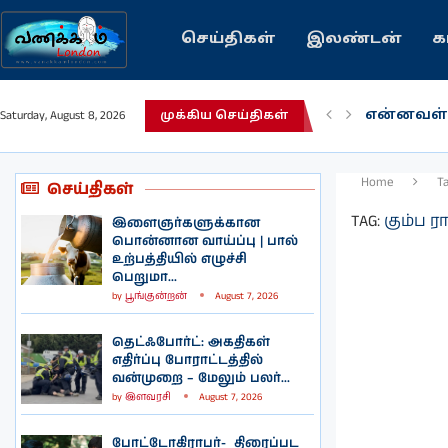
செய்திகள்
இலண்டன்
க
என்னவள்
Saturday, August 8, 2026
முக்கிய செய்திகள்
பழைய கற
இந்தியவர
கவிதை |
காசாவில் 
நல்ல சில
பிரித்தானி
இலங்கையி
இலண்டனி
Home
T
செய்திகள்
TAG:
கும்ப ரா
இளைஞர்களுக்கான
பொன்னான வாய்ப்பு | பால்
உற்பத்தியில் எழுச்சி
பெறுமா...
by
பூங்குன்றன்
August 7, 2026
தெட்ஃபோர்ட்: அகதிகள்
எதிர்ப்பு போராட்டத்தில்
வன்முறை – மேலும் பலர்...
by
இளவரசி
August 7, 2026
போட்டோகிராபர்- ‌ திரைப்பட