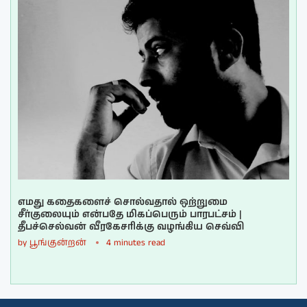
எமது கதைகளைச் சொல்வதால் ஒற்றுமை
சீர்குலையும் என்பதே மிகப்பெரும் பாரபட்சம் |
தீபச்செல்வன் வீரகேசரிக்கு வழங்கிய செவ்வி
by
பூங்குன்றன்
4 minutes read