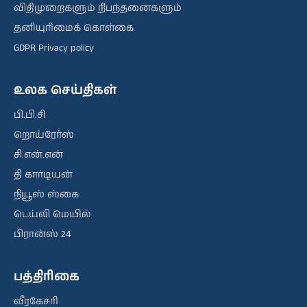
விதிமுறைகளும் நிபந்தனைகளும்
தனியுரிமைக் கொள்கை
GDPR Privacy policy
உலக செய்திகள்
பி.பி.சி
றொய்ரேர்ஸ்
சி.என்.என்
தி கார்டியன்
நியூஸ் ஸ்கை
டெய்லி மெயில்
பிரான்ஸ் 24
பத்திரிகை
வீரகேசரி