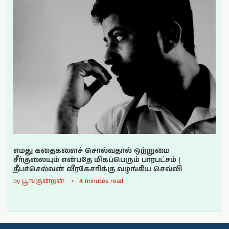
எமது கதைகளைச் சொல்வதால் ஒற்றுமை
சீர்குலையும் என்பதே மிகப்பெரும் பாரபட்சம் |
தீபச்செல்வன் வீரகேசரிக்கு வழங்கிய செவ்வி
by
பூங்குன்றன்
4 minutes read