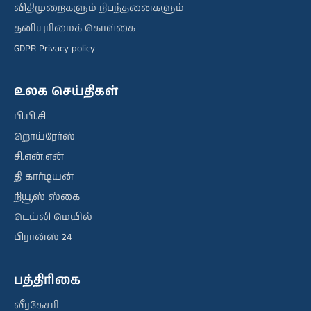
விதிமுறைகளும் நிபந்தனைகளும்
தனியுரிமைக் கொள்கை
GDPR Privacy policy
உலக செய்திகள்
பி.பி.சி
றொய்ரேர்ஸ்
சி.என்.என்
தி கார்டியன்
நியூஸ் ஸ்கை
டெய்லி மெயில்
பிரான்ஸ் 24
பத்திரிகை
வீரகேசரி