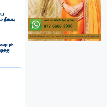
யை
தீர்ப்பு
ரையும்
ுத்து