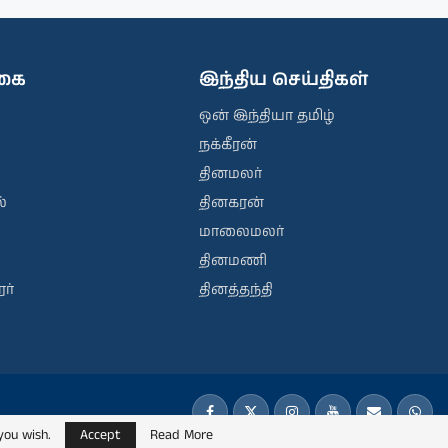
ிகை
இந்திய செய்திகள்
ஒன் இந்தியா தமிழ்
நக்கீரன்
தினமலர்
்
தினகரன்
மாலைமலர்
தினமணி
ர்
தினத்தந்தி
you wish.
Accept
Read More