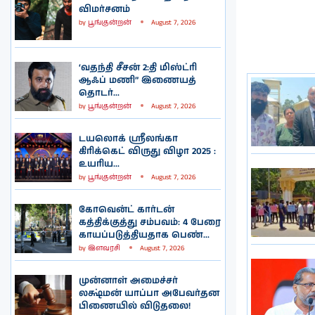
விமர்சனம்
by
பூங்குன்றன்
August 7, 2026
‘வதந்தி சீசன் 2:தி மிஸ்ட்ரி
ஆஃப் மணி” இணையத்
தொடர்...
by
பூங்குன்றன்
August 7, 2026
டயலொக் ஸ்ரீலங்கா
கிரிக்கெட் விருது விழா 2025 :
உயரிய...
by
பூங்குன்றன்
August 7, 2026
கோவென்ட் கார்டன்
கத்திக்குத்து சம்பவம்: 4 பேரை
காயப்படுத்தியதாக பெண்...
by
இளவரசி
August 7, 2026
முன்னாள் அமைச்சர்
லக்ஷ்மன் யாப்பா அபேவர்தன
பிணையில் விடுதலை!