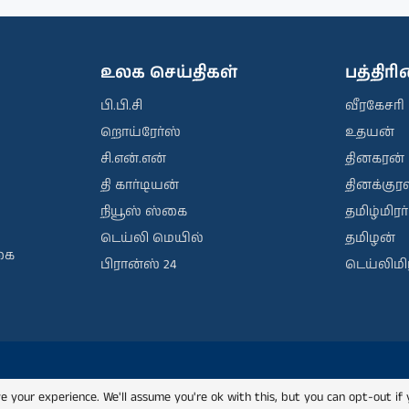
உலக செய்திகள்
பத்திர
பி.பி.சி
வீரகேசரி
றொய்ரேர்ஸ்
உதயன்
சி.என்.என்
தினகரன்
தி கார்டியன்
தினக்குரல
நியூஸ் ஸ்கை
தமிழ்மிரர்
டெய்லி மெயில்
தமிழன்
கை
பிரான்ஸ் 24
டெய்லிமிர
e your experience. We'll assume you're ok with this, but you can opt-out if 