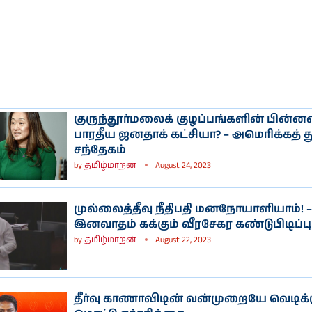
ி
நடிகை ராஷி
நடிகை
கண்ணாவின்
பிரணிதாவின்
ப்பு
புகைப்படத்தொகுப்பு
புகைப்படத்தொகுப்பு
குருந்தூர்மலைக் குழப்பங்களின் பின்
பாரதீய ஜனதாக் கட்சியா? – அமெரிக்கத் த
சந்தேகம்
by
தமிழ்மாறன்
August 24, 2023
முல்லைத்தீவு நீதிபதி மனநோயாளியாம்! –
இனவாதம் கக்கும் வீரசேகர கண்டுபிடிப்பு
by
தமிழ்மாறன்
August 22, 2023
தீர்வு காணாவிடின் வன்முறையே வெடிக்கு