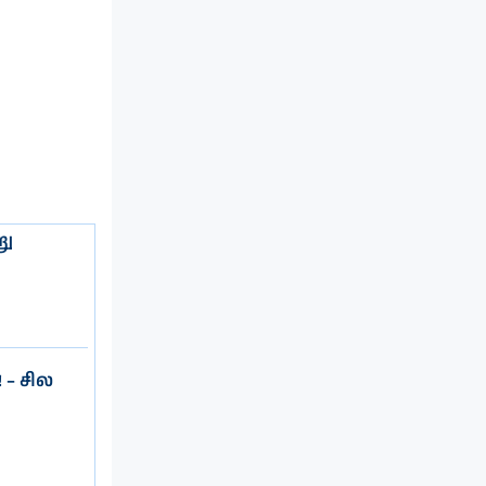
று
 – சில