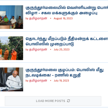
குருந்தூர்மலையில் வெள்ளியன்று பொங
விழா! – சகல மக்களுக்கும் அழைப்பு
by
தமிழ்மாறன்
August 16, 2023
தொடர்ந்து மீறப்படும் நீதிமன்றக் கட்டளை!
பொலிஸில் முறைப்பாடு
by
தமிழ்மாறன்
July 25, 2023
குருந்தூர்மலை குழப்பம்: பொலிஸ் மீது
நடவடிக்கை! – ரணில் உறுதி
by
தமிழ்மாறன்
July 19, 2023
LOAD MORE POSTS