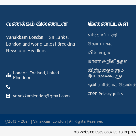
வணக்கம் இலண்டன்
இணைப்புகள்
எம்மைப்பற்றி
Vanakkam London
– Sri Lanka,
தொடர்புக்கு
London and world Latest Breaking
News and Headlines
விளம்பரம்
மரண அறிவித்தல்
விதிமுறைகளும்
London, England, United
நிபந்தனைகளும்
Kingdom
தனியுரிமைக் கொள்
GDPR Privacy policy
vanakkamlondon@gmail.com
@2013 – 2024 | Vanakkam London | All Rights Reserved.
This website uses cookies to improv