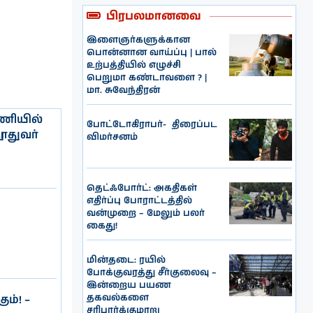
பிரபலமானவை
இளைஞர்களுக்கான
பொன்னான வாய்ப்பு | பால்
உற்பத்தியில் எழுச்சி
பெறுமா கண்டாவளை ? |
மா. சுவேந்திரன்
னணியில்
போட்டோகிராபர்- ‌ திரைப்பட
ூதுவர்
விமர்சனம்
தெட்ஃபோர்ட்: அகதிகள்
எதிர்ப்பு போராட்டத்தில்
வன்முறை – மேலும் பலர்
கைது!
மின்தடை: ரயில்
போக்குவரத்து சீர்குலைவு –
இன்றைய பயண
தகவல்களை
ம்! –
சரிபார்க்குமாறு