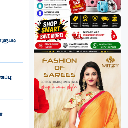
்ளுபடி
ப்பு)
்