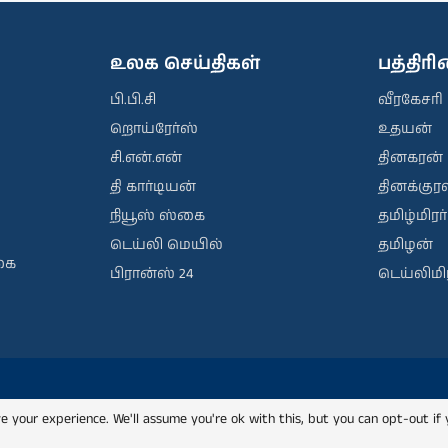
உலக செய்திகள்
பத்திர
பி.பி.சி
வீரகேசரி
றொய்ரேர்ஸ்
உதயன்
சி.என்.என்
தினகரன்
தி கார்டியன்
தினக்குரல
நியூஸ் ஸ்கை
தமிழ்மிரர்
டெய்லி மெயில்
தமிழன்
கை
பிரான்ஸ் 24
டெய்லிமிர
e your experience. We'll assume you're ok with this, but you can opt-out if 