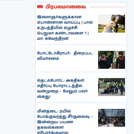
பிரபலமானவை
இளைஞர்களுக்கான
பொன்னான வாய்ப்பு | பால்
உற்பத்தியில் எழுச்சி
பெறுமா கண்டாவளை ? |
மா. சுவேந்திரன்
போட்டோகிராபர்- ‌ திரைப்பட
விமர்சனம்
தெட்ஃபோர்ட்: அகதிகள்
எதிர்ப்பு போராட்டத்தில்
வன்முறை – மேலும் பலர்
கைது!
மின்தடை: ரயில்
போக்குவரத்து சீர்குலைவு –
இன்றைய பயண
தகவல்களை
சரிபார்க்குமாறு