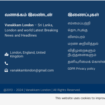
வணக்கம் இலண்டன்
இணைப்புகள்
எம்மைப்பற்றி
Vanakkam London
– Sri Lanka,
தொடர்புக்கு
London and world Latest Breaking
News and Headlines
விளம்பரம்
மரண அறிவித்தல்
விதிமுறைகளும்
London, England, United
நிபந்தனைகளும்
Kingdom
தனியுரிமைக் கொள்
GDPR Privacy policy
vanakkamlondon@gmail.com
@2013 – 2024 | Vanakkam London | All Rights Reserved.
This website uses cookies to improv