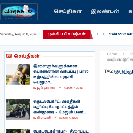
செய்திகள்
இலண்டன்
க
என்னவள்
Saturday, August 8, 2026
முக்கிய செய்திகள்
பழைய கற
இந்தியவர
கவிதை |
காசாவில் 
நல்ல சில
பிரித்தானி
இலங்கையி
இலண்டனி
Home
T
செய்திகள்
வழிபாட்டுர
இளைஞர்களுக்கான
TAG:
குருந்
பொன்னான வாய்ப்பு | பால்
உற்பத்தியில் எழுச்சி
பெறுமா...
by
பூங்குன்றன்
August 7, 2026
தெட்ஃபோர்ட்: அகதிகள்
எதிர்ப்பு போராட்டத்தில்
வன்முறை – மேலும் பலர்...
by
இளவரசி
August 7, 2026
போட்டோகிராபர்- ‌ திரைப்பட