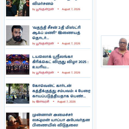
விமர்சனம்
by
பூங்குன்றன்
August 7, 2026
‘வதந்தி சீசன் 2:தி மிஸ்ட்ரி
ஆஃப் மணி” இணையத்
தொடர்...
by
பூங்குன்றன்
August 7, 2026
டயலொக் ஸ்ரீலங்கா
கிரிக்கெட் விருது விழா 2025 :
உயரிய...
by
பூங்குன்றன்
August 7, 2026
கோவென்ட் கார்டன்
கத்திக்குத்து சம்பவம்: 4 பேரை
காயப்படுத்தியதாக பெண்...
by
இளவரசி
August 7, 2026
முன்னாள் அமைச்சர்
லக்ஷ்மன் யாப்பா அபேவர்தன
பிணையில் விடுதலை!