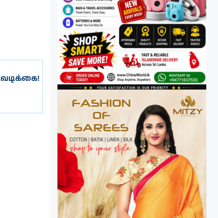
டவடிக்கை!