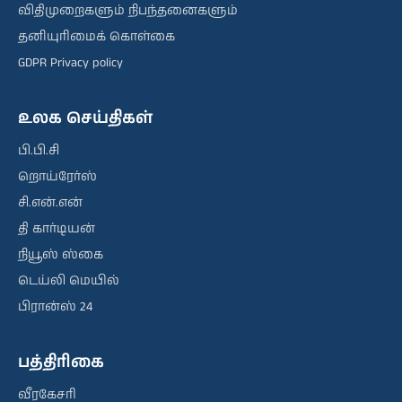
விதிமுறைகளும் நிபந்தனைகளும்
தனியுரிமைக் கொள்கை
GDPR Privacy policy
உலக செய்திகள்
பி.பி.சி
றொய்ரேர்ஸ்
சி.என்.என்
தி கார்டியன்
நியூஸ் ஸ்கை
டெய்லி மெயில்
பிரான்ஸ் 24
பத்திரிகை
வீரகேசரி