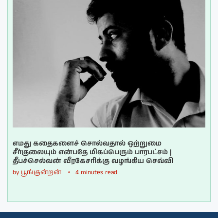
எமது கதைகளைச் சொல்வதால் ஒற்றுமை
சீர்குலையும் என்பதே மிகப்பெரும் பாரபட்சம் |
தீபச்செல்வன் வீரகேசரிக்கு வழங்கிய செவ்வி
by
பூங்குன்றன்
4 minutes read