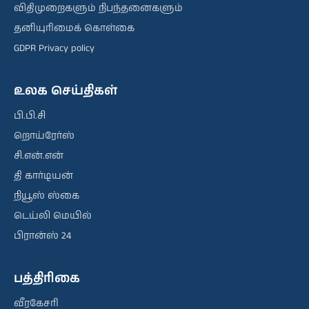
விதிமுறைகளும் நிபந்தனைகளும்
தனியுரிமைக் கொள்கை
GDPR Privacy policy
உலக செய்திகள்
பி.பி.சி
றொய்ரேர்ஸ்
சி.என்.என்
தி கார்டியன்
நியூஸ் ஸ்கை
டெய்லி மெயில்
பிரான்ஸ் 24
பத்திரிகை
வீரகேசரி