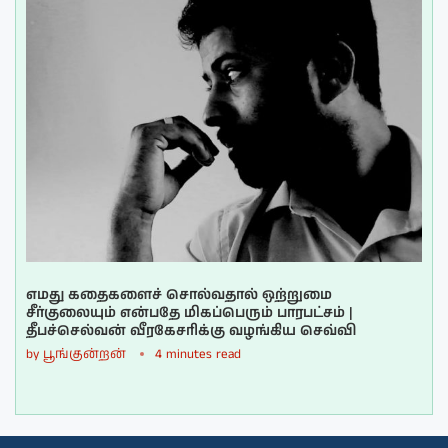
எமது கதைகளைச் சொல்வதால் ஒற்றுமை
சீர்குலையும் என்பதே மிகப்பெரும் பாரபட்சம் |
தீபச்செல்வன் வீரகேசரிக்கு வழங்கிய செவ்வி
by
பூங்குன்றன்
4 minutes read