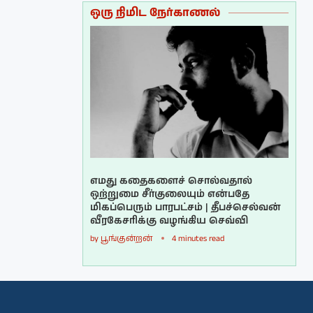
ஒரு நிமிட நேர்காணல்
எமது கதைகளைச் சொல்வதால்
ஒற்றுமை சீர்குலையும் என்பதே
மிகப்பெரும் பாரபட்சம் | தீபச்செல்வன்
வீரகேசரிக்கு வழங்கிய செவ்வி
by
பூங்குன்றன்
4 minutes read