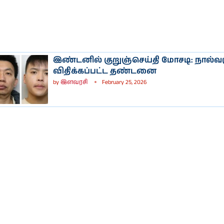
இண்டனில் குறுஞ்செய்தி மோசடி: நால்வர
விதிக்கப்பட்ட தண்டனை
by
இளவரசி
February 25, 2026