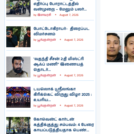
எதிர்ப்பு போராட்டத்தில்
வன்முறை – மேலும் பலர்...
by
இளவரசி
August 7, 2026
போட்டோகிராபர்- ‌ திரைப்பட
விமர்சனம்
by
பூங்குன்றன்
August 7, 2026
‘வதந்தி சீசன் 2:தி மிஸ்ட்ரி
ஆஃப் மணி” இணையத்
தொடர்...
by
பூங்குன்றன்
August 7, 2026
டயலொக் ஸ்ரீலங்கா
கிரிக்கெட் விருது விழா 2025 :
உயரிய...
by
பூங்குன்றன்
August 7, 2026
கோவென்ட் கார்டன்
கத்திக்குத்து சம்பவம்: 4 பேரை
காயப்படுத்தியதாக பெண்...