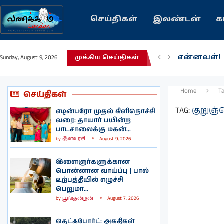
செய்திகள்
இலண்டன்
க
என்னவள்!
Sunday, August 9, 2026
முக்கிய செய்திகள்
பழைய கற்
இந்தியவரல
கவிதை | 
காசாவில் ப
நல்ல சில 
பிரித்தானிய
இலங்கையில்
இலண்டனில
Home
T
செய்திகள்
TAG:
குறுஞ்ச
எடின்பரோ முதல் கிளிநொச்சி
வரை: தாயார் பயின்ற
பாடசாலைக்கு மகன்...
by
இளவரசி
August 9, 2026
இளைஞர்களுக்கான
பொன்னான வாய்ப்பு | பால்
உற்பத்தியில் எழுச்சி
பெறுமா...
by
பூங்குன்றன்
August 7, 2026
தெட்ஃபோர்ட்: அகதிகள்