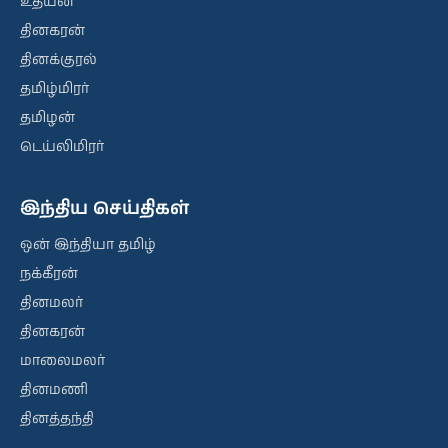
உதயன்
தினகரன்
தினக்குரல்
தமிழ்மிரர்
தமிழன்
டெய்லிமிரர்
இந்திய செய்திகள்
ஒன் இந்தியா தமிழ்
நக்கீரன்
தினமலர்
தினகரன்
மாலைமலர்
தினமணி
தினத்தந்தி