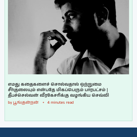
எமது கதைகளைச் சொல்வதால் ஒற்றுமை
சீர்குலையும் என்பதே மிகப்பெரும் பாரபட்சம் |
தீபச்செல்வன் வீரகேசரிக்கு வழங்கிய செவ்வி
by
பூங்குன்றன்
4 minutes read