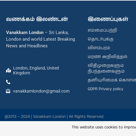
வணக்கம் இலண்டன்
இணைப்புகள்
எம்மைப்பற்றி
Vanakkam London
– Sri Lanka,
தொடர்புக்கு
London and world Latest Breaking
News and Headlines
விளம்பரம்
மரண அறிவித்தல்
விதிமுறைகளும்
London, England, United
நிபந்தனைகளும்
Kingdom
தனியுரிமைக் கொள்
GDPR Privacy policy
vanakkamlondon@gmail.com
@2013 – 2024 | Vanakkam London | All Rights Reserved.
This website uses cookies to improv