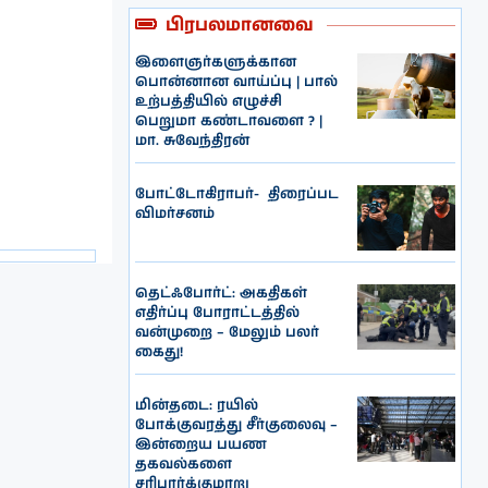
பிரபலமானவை
இளைஞர்களுக்கான
பொன்னான வாய்ப்பு | பால்
உற்பத்தியில் எழுச்சி
பெறுமா கண்டாவளை ? |
மா. சுவேந்திரன்
போட்டோகிராபர்- ‌ திரைப்பட
விமர்சனம்
தெட்ஃபோர்ட்: அகதிகள்
எதிர்ப்பு போராட்டத்தில்
வன்முறை – மேலும் பலர்
கைது!
மின்தடை: ரயில்
போக்குவரத்து சீர்குலைவு –
இன்றைய பயண
தகவல்களை
சரிபார்க்குமாறு