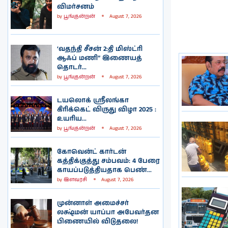
விமர்சனம்
by
பூங்குன்றன்
August 7, 2026
‘வதந்தி சீசன் 2:தி மிஸ்ட்ரி
ஆஃப் மணி” இணையத்
தொடர்...
by
பூங்குன்றன்
August 7, 2026
டயலொக் ஸ்ரீலங்கா
கிரிக்கெட் விருது விழா 2025 :
உயரிய...
by
பூங்குன்றன்
August 7, 2026
கோவென்ட் கார்டன்
கத்திக்குத்து சம்பவம்: 4 பேரை
காயப்படுத்தியதாக பெண்...
by
இளவரசி
August 7, 2026
முன்னாள் அமைச்சர்
லக்ஷ்மன் யாப்பா அபேவர்தன
பிணையில் விடுதலை!