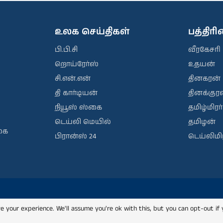
உலக செய்திகள்
பத்திர
பி.பி.சி
வீரகேசரி
றொய்ரேர்ஸ்
உதயன்
சி.என்.என்
தினகரன்
தி கார்டியன்
தினக்குரல
நியூஸ் ஸ்கை
தமிழ்மிரர்
டெய்லி மெயில்
தமிழன்
கை
பிரான்ஸ் 24
டெய்லிமிர
e your experience. We'll assume you're ok with this, but you can opt-out if 