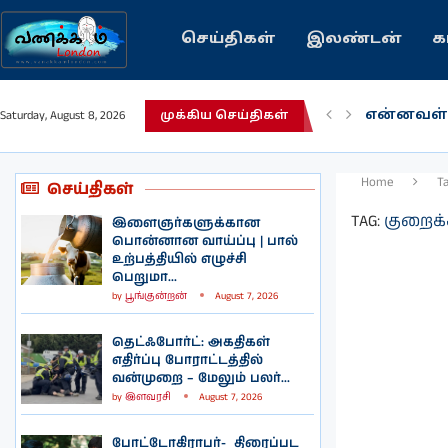
செய்திகள்
இலண்டன்
க
பழைய கற
Saturday, August 8, 2026
முக்கிய செய்திகள்
இந்தியவர
கவிதை |
காசாவில் 
நல்ல சில
பிரித்தானி
இலங்கையி
இலண்டனி
Home
T
செய்திகள்
TAG:
குறைக்
இளைஞர்களுக்கான
பொன்னான வாய்ப்பு | பால்
உற்பத்தியில் எழுச்சி
பெறுமா...
by
பூங்குன்றன்
August 7, 2026
தெட்ஃபோர்ட்: அகதிகள்
எதிர்ப்பு போராட்டத்தில்
வன்முறை – மேலும் பலர்...
by
இளவரசி
August 7, 2026
போட்டோகிராபர்- ‌ திரைப்பட