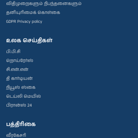
விதிமுறைகளும் நிபந்தனைகளும்
தனியுரிமைக் கொள்கை
GDPR Privacy policy
உலக செய்திகள்
பி.பி.சி
றொய்ரேர்ஸ்
சி.என்.என்
தி கார்டியன்
நியூஸ் ஸ்கை
டெய்லி மெயில்
பிரான்ஸ் 24
பத்திரிகை
வீரகேசரி