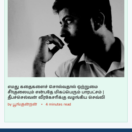
எமது கதைகளைச் சொல்வதால் ஒற்றுமை
சீர்குலையும் என்பதே மிகப்பெரும் பாரபட்சம் |
தீபச்செல்வன் வீரகேசரிக்கு வழங்கிய செவ்வி
by
பூங்குன்றன்
4 minutes read